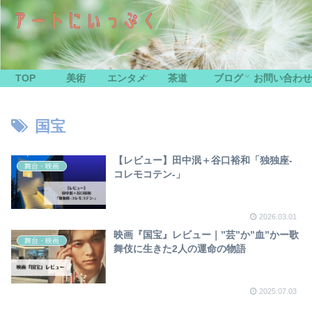
TOP
美術
エンタメ
茶道
ブログ
お問い合わせ
国宝
【レビュー】田中泯＋谷口裕和「独独座-
舞台・映画
コレモコテン-」
2026.03.01
映画『国宝』レビュー｜”芸”か”血”かー歌
舞台・映画
舞伎に生きた2人の運命の物語
2025.07.03