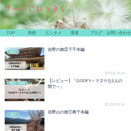
TOP
美術
エンタメ
茶道
ブログ
お問い合わせ
吉野の旅②下千本編
旅行
2026.05.29
【レビュー】「GOOFY～マヌケな2人の
舞台・映画
間で～」
2026.05.06
吉野山の旅①奥千本編
旅行