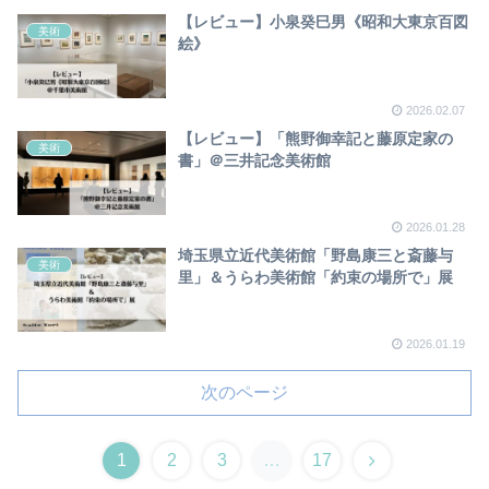
【レビュー】小泉癸巳男《昭和大東京百図
美術
絵》
2026.02.07
【レビュー】「熊野御幸記と藤原定家の
美術
書」＠三井記念美術館
2026.01.28
埼玉県立近代美術館「野島康三と斎藤与
美術
里」＆うらわ美術館「約束の場所で」展
2026.01.19
次のページ
1
2
3
…
17