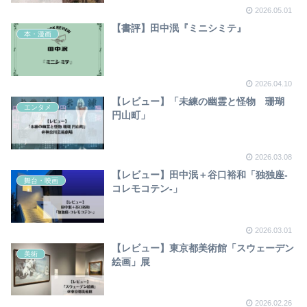
2026.05.01
【書評】田中泯『ミニシミテ』
本・漫画
2026.04.10
【レビュー】「未練の幽霊と怪物 珊瑚
エンタメ
円山町」
2026.03.08
【レビュー】田中泯＋谷口裕和「独独座-
舞台・映画
コレモコテン-」
2026.03.01
【レビュー】東京都美術館「スウェーデン
美術
絵画」展
2026.02.26