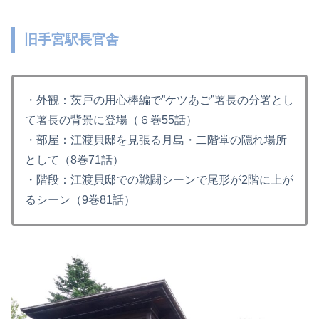
旧手宮駅長官舎
・外観：茨戸の用心棒編で”ケツあご”署長の分署とし
て署長の背景に登場（６巻55話）
・部屋：江渡貝邸を見張る月島・二階堂の隠れ場所
として（8巻71話）
・階段：江渡貝邸での戦闘シーンで尾形が2階に上が
るシーン（9巻81話）