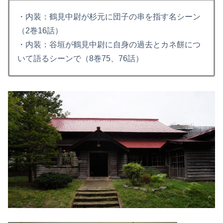
・内装：鶴見中尉が杉元に団子の串を指す名シーン
（2巻16話）
・内装：谷垣が鶴見中尉に自身の過去とカネ餅につ
いて語るシーンで（8巻75、76話）