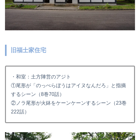
旧福士家住宅
・和室：土方陣営のアジト
①尾形が「のっぺらぼうはアイヌなんだろ」と指摘
するシーン（8巻70話）
②ノラ尾形が火鉢をケーンケーンするシーン（23巻
222話）