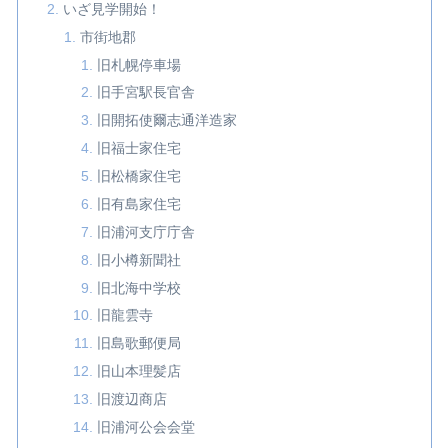
いざ見学開始！
市街地郡
旧札幌停車場
旧手宮駅長官舎
旧開拓使爾志通洋造家
旧福士家住宅
旧松橋家住宅
旧有島家住宅
旧浦河支庁庁舎
旧小樽新聞社
旧北海中学校
旧龍雲寺
旧島歌郵便局
旧山本理髪店
旧渡辺商店
旧浦河公会会堂