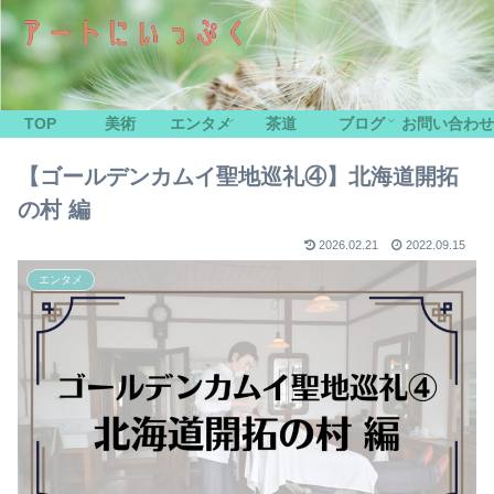
TOP
美術
エンタメ
茶道
ブログ
お問い合わせ
【ゴールデンカムイ聖地巡礼④】北海道開拓
の村 編
2026.02.21
2022.09.15
エンタメ