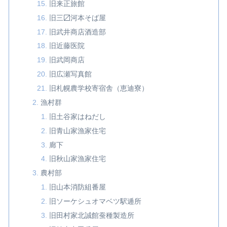
旧来正旅館
旧三〼河本そば屋
旧武井商店酒造部
旧近藤医院
旧武岡商店
旧広瀬写真館
旧札幌農学校寄宿舎（恵迪寮）
漁村群
旧土谷家はねだし
旧青山家漁家住宅
廊下
旧秋山家漁家住宅
農村部
旧山本消防組番屋
旧ソーケシュオマベツ駅逓所
旧田村家北誠館蚕種製造所