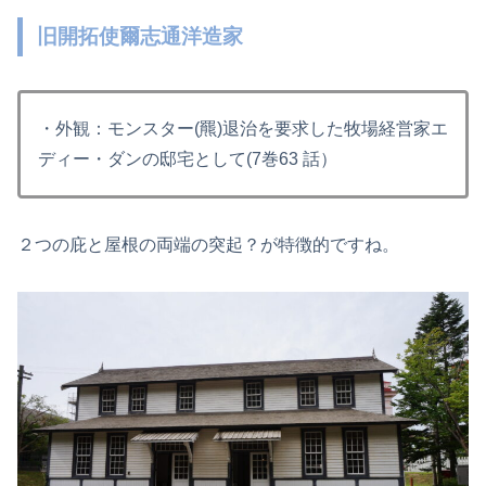
旧開拓使爾志通洋造家
・外観：モンスター(羆)退治を要求した牧場経営家エ
ディー・ダンの邸宅として(7巻63 話）
２つの庇と屋根の両端の突起？が特徴的ですね。