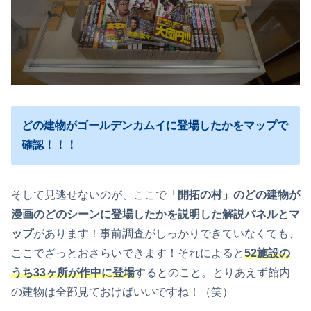
どの建物がゴールデンカムイに登場したかをマップで
確認！！！
そして見逃せないのが、ここで「
開拓の村」のどの建物が
漫画のどのシーンに登場したかを説明した解説パネルとマ
ップ
があります！事前調査がしっかりできていなくても、
ここでざっとおさらいできます！それによると
52施設の
うち33ヶ所が作中に登場
するとのこと。とりあえず館内
の建物は全部見ておけばいいですね！（笑）