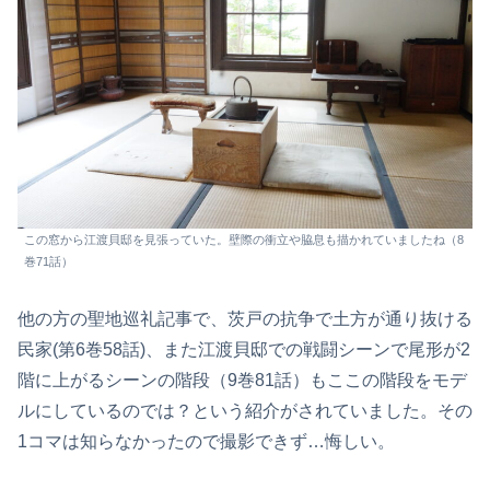
この窓から江渡貝邸を見張っていた。壁際の衝立や脇息も描かれていましたね（8
巻71話）
他の方の聖地巡礼記事で、茨戸の抗争で土方が通り抜ける
民家(第6巻58話)、また江渡貝邸での戦闘シーンで尾形が2
階に上がるシーンの階段（9巻81話）もここの階段をモデ
ルにしているのでは？という紹介がされていました。その
1コマは知らなかったので撮影できず…悔しい。