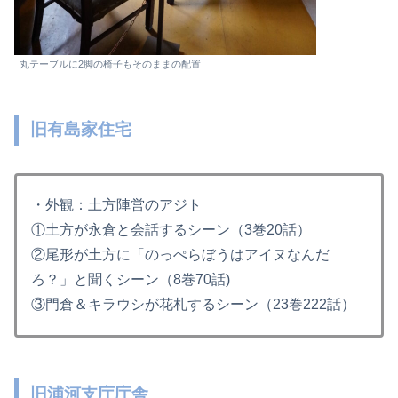
丸テーブルに2脚の椅子もそのままの配置
旧有島家住宅
・外観：土方陣営のアジト
①土方が永倉と会話するシーン（3巻20話）
②尾形が土方に「のっぺらぼうはアイヌなんだ
ろ？」と聞くシーン（8巻70話)
③門倉＆キラウシが花札するシーン（23巻222話）
旧浦河支庁庁舎