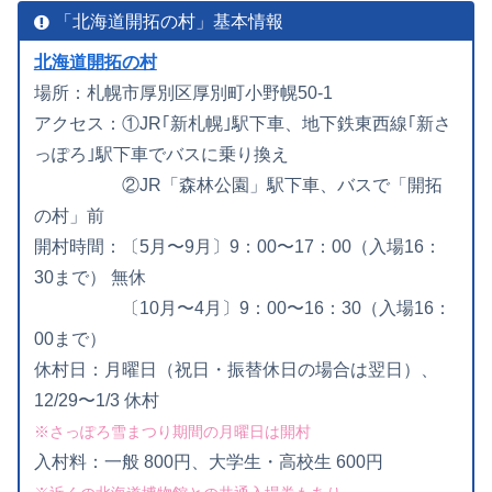
「北海道開拓の村」基本情報
北海道開拓の村
場所：札幌市厚別区厚別町小野幌50-1
アクセス：①JR｢新札幌｣駅下車、地下鉄東西線｢新さ
っぽろ｣駅下車でバスに乗り換え
②JR「森林公園」駅下車、バスで「開拓
の村」前
開村時間：〔5月〜9月〕9：00〜17：00（入場16：
30まで） 無休
〔10月〜4月〕9：00〜16：30（入場16：
00まで）
休村日：月曜日（祝日・振替休日の場合は翌日）、
12/29〜1/3 休村
※さっぽろ雪まつり期間の月曜日は開村
入村料：一般 800円、大学生・高校生 600円