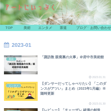
TOP
美術
エンタメ
茶道
ブログ
お問い合わせ
2023-01
「諏訪敦 眼窩裏の火事」＠府中市美術館
美術
2023.01.31
【ダンサーだってしゃべりたい】「このダ
エンタメ
ンスがアツい」まとめ（2023年1月編）※
随時更新
2023.01.30
【レビュー】「チェーザレ 破壊の創造