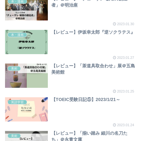
本・漫画
者」＠明治座
2023.01.30
【レビュー】伊坂幸太郎『逆ソクラテス』
本・漫画
2023.01.27
【レビュー】「茶道具取合わせ」展＠五島
美術
美術館
2023.01.25
【TOEIC受験日記⑤】2023/1/21～
英語学習
2023.01.24
【レビュー】「揃い踏み 細川の名刀た
美術
ち」＠永青文庫