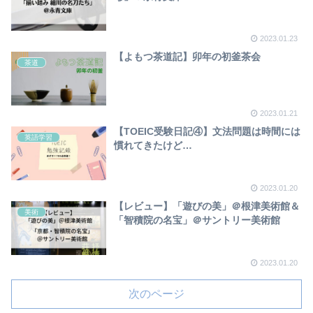
2023.01.23
【よもつ茶道記】卯年の初釜茶会
茶道
2023.01.21
【TOEIC受験日記④】文法問題は時間には
英語学習
慣れてきたけど…
2023.01.20
【レビュー】「遊びの美」＠根津美術館＆
美術
「智積院の名宝」＠サントリー美術館
2023.01.20
次のページ