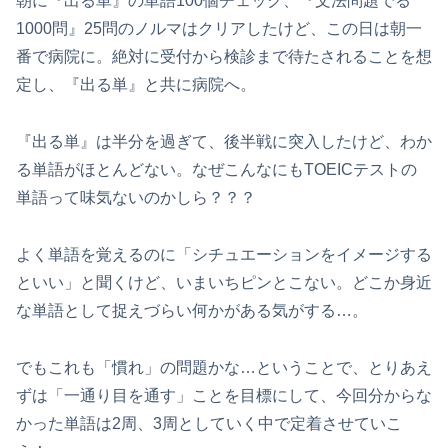
朝に『出る単』の単語100個チェック、『文法問題でる
1000問』25問のノルマはクリアしたけど、この日は朝一
番で病院に。絶対に受付から検診まで待たされることを想
定し、『出る単』と共に病院へ。
『出る単』は半分を過ぎて、後半戦に突入したけど、わか
る単語がほとんどない。なぜこんなにもTOEICテストの
単語って味気ないのかしら？？？
よく単語を覚えるのに「シチュエーションをイメージする
といい」と聞くけど、いまいちピンとこない。どこか身近
な単語として捉えづらい何かがある気がする…。
でもこれも「慣れ」の問題かな…ということで、とりあえ
ずは「一通り目を通す」ことを目標にして、今回分からな
かった単語は2周、3周としていく中で定着させていこ