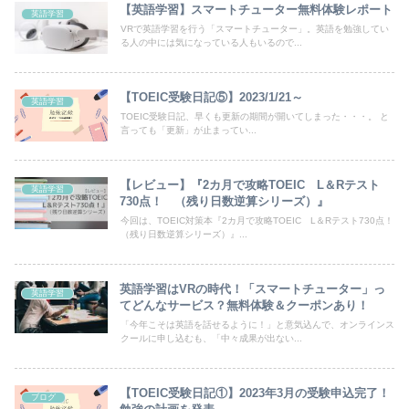
【英語学習】スマートチューター無料体験レポート
英語学習
VRで英語学習を行う「スマートチューター」。英語を勉強してい
る人の中には気になっている人もいるので...
【TOEIC受験日記⑤】2023/1/21～
英語学習
TOEIC受験日記、早くも更新の期間が開いてしまった・・・。 と
言っても「更新」が止まってい...
【レビュー】『2カ月で攻略TOEIC L＆Rテスト
英語学習
730点！ （残り日数逆算シリーズ）』
今回は、TOEIC対策本『2カ月で攻略TOEIC L＆Rテスト730点！
（残り日数逆算シリーズ）』...
英語学習はVRの時代！「スマートチューター」っ
英語学習
てどんなサービス？無料体験＆クーポンあり！
「今年こそは英語を話せるように！」と意気込んで、オンラインス
クールに申し込むも、「中々成果が出ない...
【TOEIC受験日記①】2023年3月の受験申込完了！
ブログ