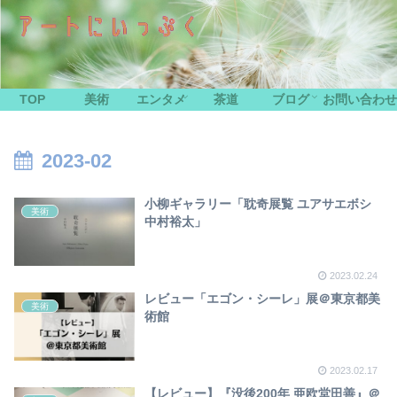
TOP
美術
エンタメ
茶道
ブログ
お問い合わせ
2023-02
小柳ギャラリー「耽奇展覧 ユアサエボシ
美術
中村裕太」
2023.02.24
レビュー「エゴン・シーレ」展＠東京都美
美術
術館
2023.02.17
【レビュー】『没後200年 亜欧堂田善』＠