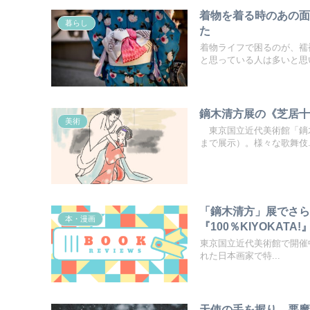
着物を着る時のあの
暮らし
た
着物ライフで困るのが、襦
と思っている人は多いと思い
鏑木清方展の《芝居
美術
東京国立近代美術館「鏑木
まで展示）。様々な歌舞伎..
「鏑木清方」展でさ
本・漫画
『100％KIYOKATA!
東京国立近代美術館で開催中（
れた日本画家で特...
天使の手を握り、悪