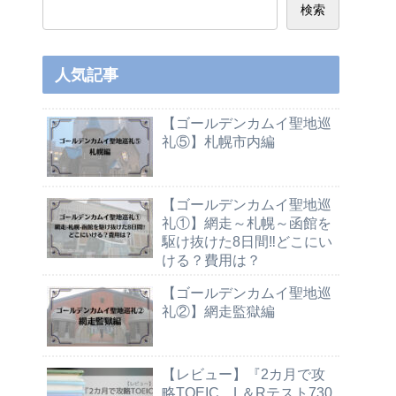
検索
人気記事
【ゴールデンカムイ聖地巡
礼⑤】札幌市内編
【ゴールデンカムイ聖地巡
礼①】網走～札幌～函館を
駆け抜けた8日間‼どこにい
ける？費用は？
【ゴールデンカムイ聖地巡
礼②】網走監獄編
【レビュー】『2カ月で攻
略TOEIC L＆Rテスト730