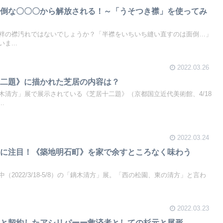
面倒な〇〇〇から解放される！～「うそつき襟」を使ってみ
袢の襟汚れではないでしょうか？「半襟をいちいち縫い直すのは面倒…」
ま...
2022.03.26
十二題》に描かれた芝居の内容は？
清方」展で展示されている《芝居十二題》（京都国立近代美術館、4/18
.
2022.03.24
らに注目！《築地明石町》を家で余すところなく味わう
』
2022/3/18-5/8）の「鏑木清方」展。「西の松園、東の清方」と言わ
2022.03.23
魔と契約したアシリパーー救済者としての杉元と尾形