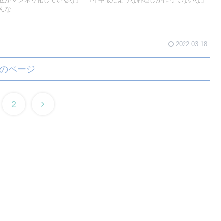
立がマンネリ化しているな」「1年中似たような料理しか作ってないな」
な...
2022.03.18
のページ
2