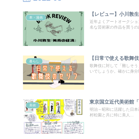
【レビュー】小川敦
本・漫画
近年よくアートオークショ
名な芸術家の作品を買うのは
【日常で使える歌舞
暮らし
歌舞伎に対して「難しそう
いでしょうか。確かに身分制
東京国立近代美術館
美術
明治～昭和に活躍した日本画
村松園と共に特に美人...