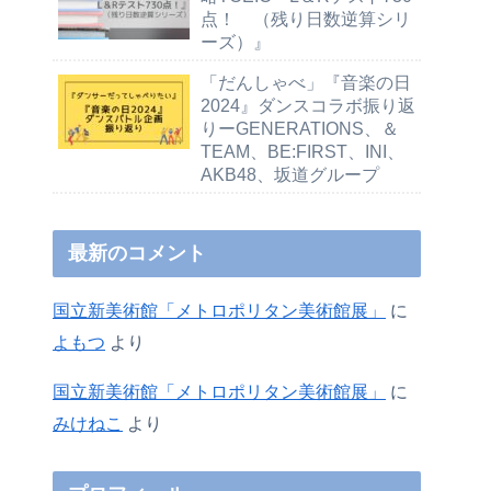
点！ （残り日数逆算シリ
ーズ）』
「だんしゃべ」『音楽の日
2024』ダンスコラボ振り返
りーGENERATIONS、＆
TEAM、BE:FIRST、INI、
AKB48、坂道グループ
最新のコメント
国立新美術館「メトロポリタン美術館展」
に
よもつ
より
国立新美術館「メトロポリタン美術館展」
に
みけねこ
より