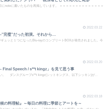
eに書いたものを再掲しています。 ＝＝＝＝＝＝＝＝＝＝＝＝＝＝
2022.03.22
kyll」―”完璧”だった初演。それから…
年の活動がギュッと１つになったBlu-rayのコンプリートBOXが発売されました。今
2022.03.20
r – Final Speech / s**t kingz」を見て思う事
まずはこの動画を見てほしい。 ダンスグループs**t kingz(シットキングス、以下シッキン)が...
2022.03.18
二候の料理帖』～毎日の料理に季節とアートを～