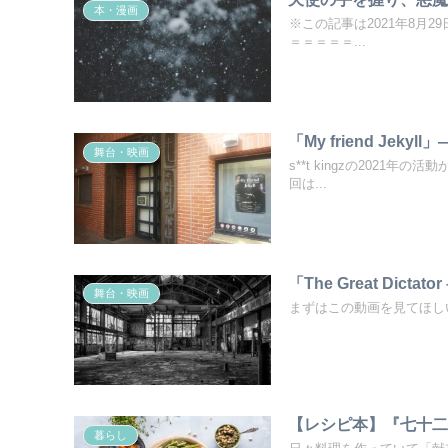
本・漫画
※この記事は2021年8月29日にnot
＝＝＝＝＝...
「My friend Je
舞台・映画
s**t kingzの2021
回は...
「The Great Dictato
舞台・映画
【レシピ本】『七十
暮らし