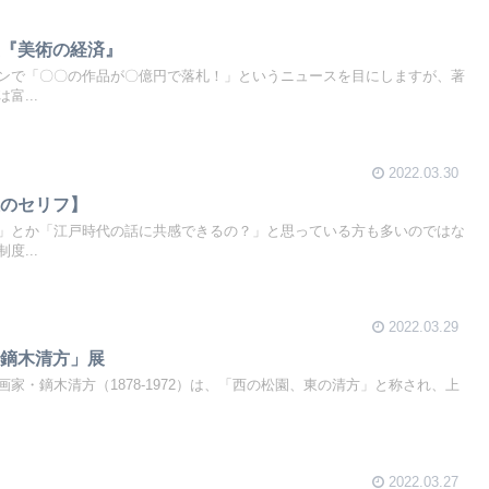
生『美術の経済』
ンで「〇〇の作品が〇億円で落札！」というニュースを目にしますが、著
富...
2022.03.30
伎のセリフ】
」とか「江戸時代の話に共感できるの？」と思っている方も多いのではな
度...
2022.03.29
「鏑木清方」展
家・鏑木清方（1878-1972）は、「西の松園、東の清方」と称され、上
2022.03.27