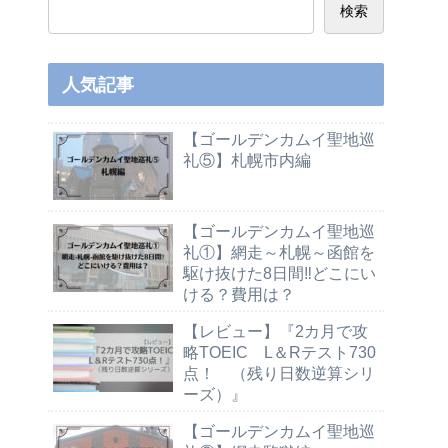
検索
人気記事
【ゴールデンカムイ聖地巡
礼⑤】札幌市内編
【ゴールデンカムイ聖地巡
礼①】網走～札幌～函館を
駆け抜けた8日間‼どこにい
ける？費用は？
【レビュー】『2カ月で攻
略TOEIC L＆Rテスト730
点！ （残り日数逆算シリ
ーズ）』
【ゴールデンカムイ聖地巡