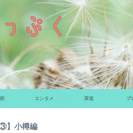
術
エンタメ
茶道
ブ
③】小樽編