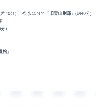
（約40分）⇒徒歩15分で
「旧青山別邸」
(約40分)
車
0分）
漫館」
着