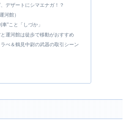
ば、デザートにシマエナガ！？
運河館）
列車”こと「しづか」
館と運河館は徒歩で移動がおすすめ
タラぺ＆鶴見中尉の武器の取引シーン