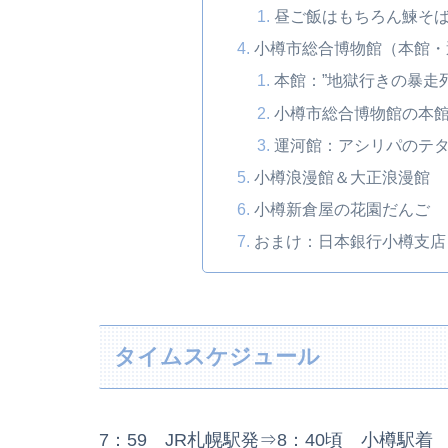
昼ご飯はもちろん鰊そ
小樽市総合博物館（本館・
本館：”地獄行きの暴走
小樽市総合博物館の本
運河館：アシリパのテ
小樽浪漫館＆大正浪漫館
小樽新倉屋の花園だんご
おまけ：日本銀行小樽支店
タイムスケジュール
7：59 JR札幌駅発⇒8：40頃 小樽駅着