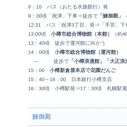
9：10 バス（おたる水族館行）発
9：30頃「祝津」下車⇒徒歩で
「鰊御殿」
12:31 バス「祝津3丁目」発⇒「手宮」下
13:00頃
小樽市総合博物館（本館）
（約4
13：40頃 徒歩で運河館に向かう
14：00頃
小樽市総合博物館（運河館）
～ 徒歩で
「小樽浪漫館」「大正浪
15：00
小樽新倉屋本店で花園だんご
15：40～16：00 日本銀行小樽支店
16：30頃 小樽駅発⇒17：30頃 札幌駅
鰊御殿