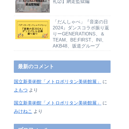
礼②】網走監獄編
「だんしゃべ」『音楽の日
2024』ダンスコラボ振り返
りーGENERATIONS、＆
TEAM、BE:FIRST、INI、
AKB48、坂道グループ
最新のコメント
国立新美術館「メトロポリタン美術館展」
に
よもつ
より
国立新美術館「メトロポリタン美術館展」
に
みけねこ
より