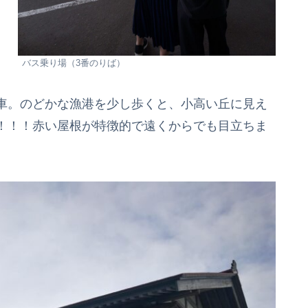
バス乗り場（3番のりば）
車。のどかな漁港を少し歩くと、小高い丘に見え
！！！赤い屋根が特徴的で遠くからでも目立ちま