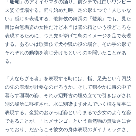
「
珊瑚
」のアオイヤマダの踊り。前シテでは白いワンピー
ス姿で登場する。踊り始めた時、足の形１つで「人じゃな
い」感じを表現する。歌舞伎の舞踊の『鷺娘』でも、見た
目は白無垢姿の女性だけど本当は鷺の精という役どころを
表現するために、つま先を挙げて鳥のイメージを足で表現
する。あるいは歌舞伎で犬や狐の役の場合、その手の形で
それぞれの動物を演じ分けるというのを聞いたことがあ
る。
「人ならざる者」を表現する時には、指、足先という四肢
の先の表現が肝要なのだろうか。そして穏やかに海の中で
暮らす珊瑚の姿、それが辺野古の埋め立てで引きはがされ
別の場所に移植され、水に馴染まず死んでいく様を見事に
表現する。金髪のおかっぱ姿というまるで少女のような姿
であることが、「ヒメサンゴ」という自然物の無垢さに合
っており、だからこそ彼女の身体表現のダイナミックさ、