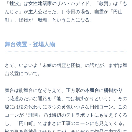
「挫波」は女性建築家のザハ・ハディド、「敦賀」は「も
んじゅ」が主人公だった。）今回の場合、幽霊が「円山
町」、怪物が「珊瑚」ということになる。
舞台装置・登場人物
さて、いよいよ「未練の幽霊と怪物」の話だが、まずは舞
台装置について。
舞台は能舞台になぞらえて、正方形の
本舞台
に
橋掛かり
（花道みたいな通路を「能」では橋掛かりという）、その
脇には松の代わりに３つの黄色い小さな円錐コーン。この
コーンが「珊瑚」では海辺のテトラポットにも見えてくる
し、「円山町」ではまさに工事のコーンにも見えてくる。
松の形を単純化させたものが、それぞれの作品の中で別の