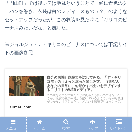
「円山町」では後シテは地蔵ということで、頭に青色のタ
ーバンを巻き、衣装は白のレディースもの（？）のような
セットアップだったが、この衣装を見た時に「キリコのビ
ーナスみたいだな」と感じた。
※ジョルジュ・デ・キリコのビーナスについては下記サイ
トの画像参照
自分の感性と想像力を試してみる。「デ・キリ
コ展」のちょっと違った楽しみ方。 - SUMAU -
あなたの日常に、心動かす出会いをデザインす
るモリモトのWEBメディア。
この絵をどこかで観たことのある人も多いのではないだろ
うか。現実の風景や何かを描いているようでいながら意味
がつかないオブジェたち。どこか不思議でちょっと不気味
な感覚を呼び起こすイメージ・・・。
sumau.com
メニュー
ホーム
検索
トップ
サイドバー
「珊瑚であり海」「地蔵尊でありビーナス（女性）」とい