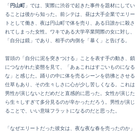
「
円山町
」では、実際に渋谷で起きた事件を題材にしてい
ることは後から知った。前シテは、昼は大手企業でエリー
トとして働き、夜は円山町で体を売り、ある日誰かに殺さ
れてしまった女性。ワキである大学卒業間際の女に対し、
「自分は鏡」であり、相手の内側を「暴く」と告げる。
冒頭の「自分に泥を突きつける」ことを表す手の動き、鎖
につながれた姿態を見て、「あぁこれはすごいものになる
な」と感じた。踊りの中に体を売るシーンを彷彿とさせる
仕草もあり、その生々しさに心が少し苦しくなる。これは
男性が演じないとだめだと直感的に思った。女性が演じた
ら生々しすぎて多分見るのが辛かっただろう。男性が演じ
ることで、いい意味フラットになるのだと思った。
「なぜエリートだった彼女は、夜な夜な春を売ったのか」