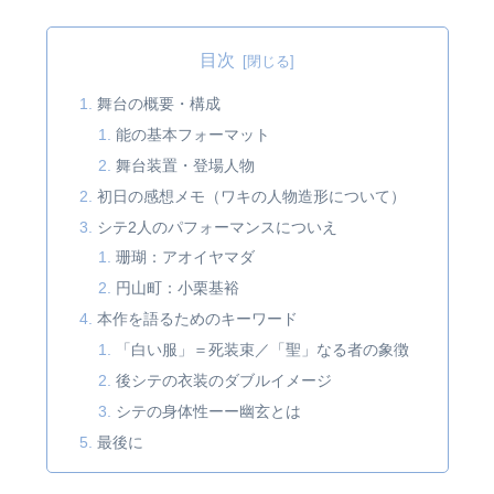
目次
舞台の概要・構成
能の基本フォーマット
舞台装置・登場人物
初日の感想メモ（ワキの人物造形について）
シテ2人のパフォーマンスについえ
珊瑚：アオイヤマダ
円山町：小栗基裕
本作を語るためのキーワード
「白い服」＝死装束／「聖」なる者の象徴
後シテの衣装のダブルイメージ
シテの身体性ーー幽玄とは
最後に