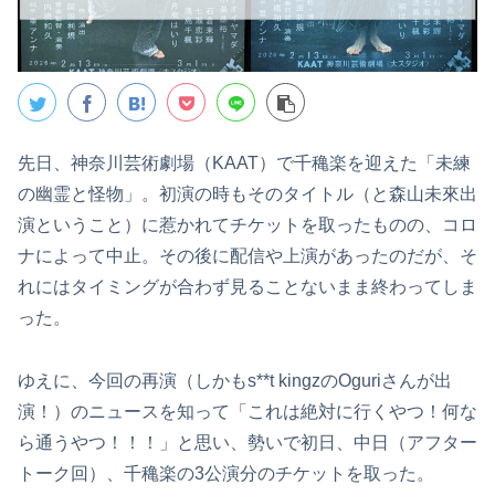
先日、神奈川芸術劇場（KAAT）で千穐楽を迎えた「未練
の幽霊と怪物」。初演の時もそのタイトル（と森山未來出
演ということ）に惹かれてチケットを取ったものの、コロ
ナによって中止。その後に配信や上演があったのだが、そ
れにはタイミングが合わず見ることないまま終わってしま
った。
ゆえに、今回の再演（しかもs**t kingzのOguriさんが出
演！）のニュースを知って「これは絶対に行くやつ！何な
ら通うやつ！！！」と思い、勢いで初日、中日（アフター
トーク回）、千穐楽の3公演分のチケットを取った。