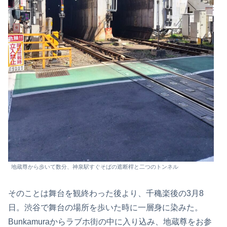
地蔵尊から歩いて数分、神泉駅すぐそばの遮断桿と二つのトンネル
そのことは舞台を観終わった後より、千穐楽後の3月8
日。渋谷で舞台の場所を歩いた時に一層身に染みた。
Bunkamuraからラブホ街の中に入り込み、地蔵尊をお参