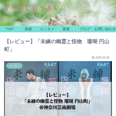
TOP
美術
エンタメ
茶道
ブログ
お問い合わせ
【レビュー】「未練の幽霊と怪物 珊瑚 円山
町」
2026.03.08
エンタメ