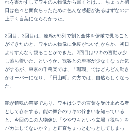
れを書かずしてワキの人物像から書くとは…。ちょっと初
日は色々と面食らったために色んな感想があるはずなのに
上手く言葉にならなかった。
2回目、3回目は、座席がG列で割と全体を俯瞰で見ること
ができたのと、ワキの人物像に免疫がついたからか、初日
よりすんなり観ることができた。2回目はワキの言動が少
し落ち着いた、というか、観客との摩擦が少なくなった気
がするが、東京の千穐楽では、「珊瑚」ではどんどん動き
がオーバーになり、「円山町」の方では、自然らしくなっ
た。
能が鎮魂の芸能であり、ワキはシテの言葉を受け止める者
として存在する。能の舞台のワキの佇まいを知っている
と、今回のこの人物像は「ややワキという立場（役柄）を
バカにしてないか？」と正直ちょっとむっとしてしまっ