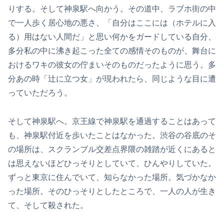
りする。そして神泉駅へ向かう。その道中、ラブホ街の中
で一人歩く居心地の悪さ、「自分はここには（ホテルに入
る）用はない人間だ」と思い何かをガードしている自分、
多分私の中に沸き起こった全ての感情そのものが、舞台に
おけるワキの彼女の佇まいそのものだったように思う。多
分あの時「辻に立つ女」が現われたら、同じような目に遭
っていただろう。
そして神泉駅へ。京王線で神泉駅を通過することはあって
も、神泉駅付近を歩いたことはなかった。渋谷の谷底のそ
の場所は、スクランブル交差点界隈の雑踏が近くにあると
は思えないほどひっそりとしていて、ひんやりしていた。
ずっと東京に住んでいて、知らなかった場所。気づかなか
った場所。そのひっそりとしたところで、一人の人が生き
て、そして殺された。