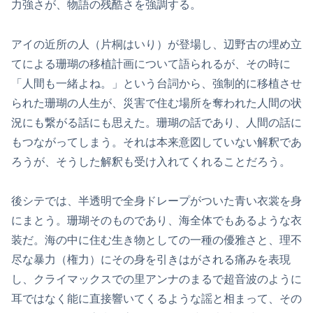
力強さが、物語の残酷さを強調する。
アイの近所の人（片桐はいり）が登場し、辺野古の埋め立
てによる珊瑚の移植計画について語られるが、その時に
「人間も一緒よね。」という台詞から、強制的に移植させ
られた珊瑚の人生が、災害で住む場所を奪われた人間の状
況にも繋がる話にも思えた。珊瑚の話であり、人間の話に
もつながってしまう。それは本来意図していない解釈であ
ろうが、そうした解釈も受け入れてくれることだろう。
後シテでは、半透明で全身ドレープがついた青い衣裳を身
にまとう。珊瑚そのものであり、海全体でもあるような衣
装だ。海の中に住む生き物としての一種の優雅さと、理不
尽な暴力（権力）にその身を引きはがされる痛みを表現
し、クライマックスでの里アンナのまるで超音波のように
耳ではなく能に直接響いてくるような謡と相まって、その