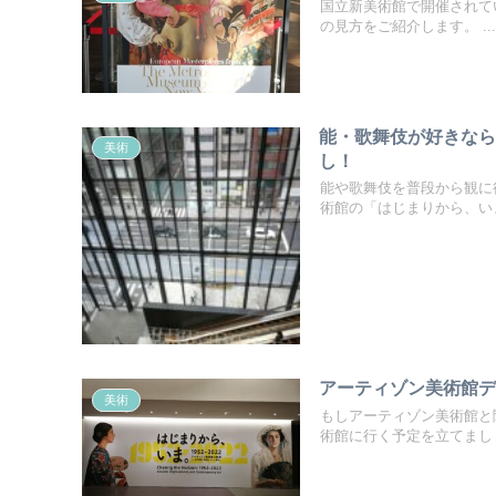
国立新美術館で開催されて
の見方をご紹介します。 ...
能・歌舞伎が好きな
美術
し！
能や歌舞伎を普段から観に
術館の「はじまりから、いま
アーティゾン美術館
美術
もしアーティゾン美術館と
術館に行く予定を立てましょ