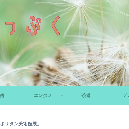
術
エンタメ
茶道
ブ
ロポリタン美術館展」