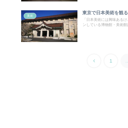
東京で日本美術を観
美術
「日本美術には興味あるけ
ンしている博物館・美術館は
1