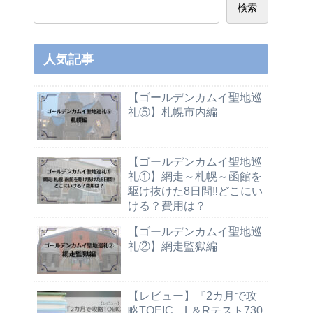
検索
人気記事
【ゴールデンカムイ聖地巡
礼⑤】札幌市内編
【ゴールデンカムイ聖地巡
礼①】網走～札幌～函館を
駆け抜けた8日間‼どこにい
ける？費用は？
【ゴールデンカムイ聖地巡
礼②】網走監獄編
【レビュー】『2カ月で攻
略TOEIC L＆Rテスト730