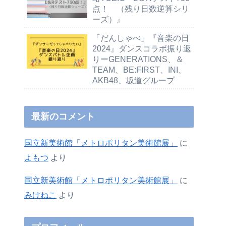
点！ （残り日数逆算シリ
ーズ）』
「だんしゃべ」『音楽の日
2024』ダンスコラボ振り返
りーGENERATIONS、＆
TEAM、BE:FIRST、INI、
AKB48、坂道グループ
最新のコメント
国立新美術館「メトロポリタン美術館展」
に
よもつ
より
国立新美術館「メトロポリタン美術館展」
に
みけねこ
より