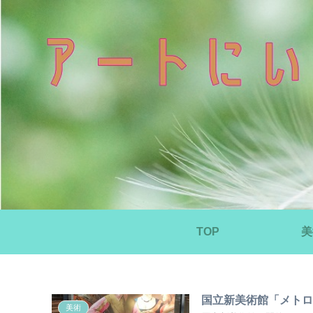
TOP
美
国立新美術館「メト
美術