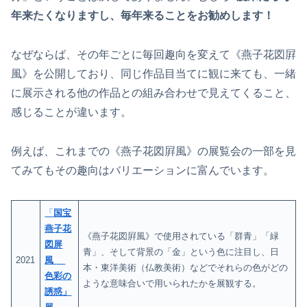
年来たくなりますし、毎年来ることをお勧めします！
なぜならば、その年ごとに毎回趣向を変えて《燕子花図屛
風》を公開しており、同じ作品目当てに観に来ても、一緒
に展示される他の作品との組み合わせで見えてくること、
感じることが違います。
例えば、これまでの《燕子花図屛風》の展覧会の一部を見
てみてもその趣向はバリエーションに富んでいます。
「
国宝
燕子花
《燕子花図屛風》で使用されている「群青」「緑
図屏
青」、そして背景の「金」という色に注目し、日
2021
風
本・東洋美術（仏教美術）などでそれらの色がどの
色彩の
ような意味合いで用いられたかを展観する。
誘惑」