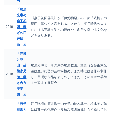
展
「尾形
光琳の
《燕子花図屏風》が『伊勢物語』の一節「八橋」の
燕子花
場面に基づくと言われることから、江戸時代の人々
2019
図 寿
における王朝文学への憧れや、名所を愛でる文化な
ぎの江
どを振り返る。
戸絵
画
」展
「
光琳
と乾
山 芸
尾形光琳と、その弟の尾形乾山。類まれな芸術家兄
術家兄
弟は互いに己の芸術を極め、また時には合作を制作
2018
弟・響
し、豊潤な作品を多く残してきた。その両者の芸術
き合う
を一望する展覧会。
美意
識
」展
「燕子
江戸琳派の酒井抱一の弟子の鈴木其一。根津美術館
花図と
には其一の代表作《夏秋渓流図屛風》も所蔵してお