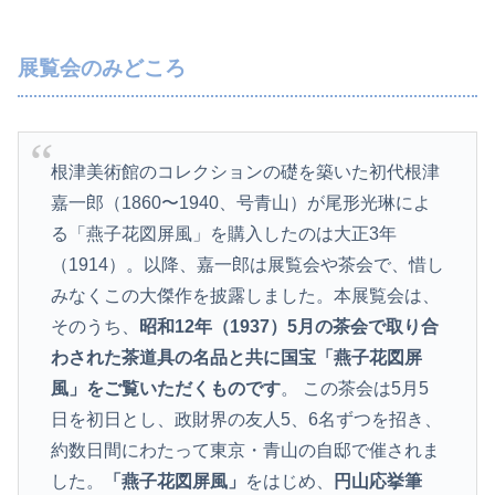
展覧会のみどころ
根津美術館のコレクションの礎を築いた初代根津
嘉一郎（1860〜1940、号青山）が尾形光琳によ
る「燕子花図屏風」を購入したのは大正3年
（1914）。以降、嘉一郎は展覧会や茶会で、惜し
みなくこの大傑作を披露しました。本展覧会は、
そのうち、
昭和12年（1937）5月の茶会で取り合
わされた茶道具の名品と共に国宝「燕子花図屏
風」をご覧いただくものです
。 この茶会は5月5
日を初日とし、政財界の友人5、6名ずつを招き、
約数日間にわたって東京・青山の自邸で催されま
した。
「燕子花図屏風」
をはじめ、
円山応挙筆