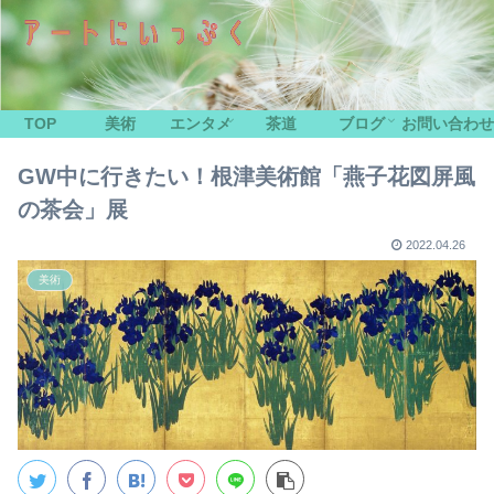
TOP
美術
エンタメ
茶道
ブログ
お問い合わせ
GW中に行きたい！根津美術館「燕子花図屏風
の茶会」展
2022.04.26
美術