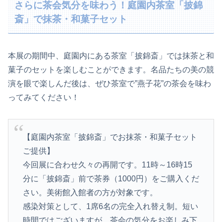
さらに茶会気分を味わう！庭園内茶室「披錦
斎」で抹茶・和菓子セット
本展の期間中、庭園内にある茶室「披錦斎」では抹茶と和
菓子のセットを楽しむことができます。名品たちの美の競
演を眼で楽しんだ後は、ぜひ茶室で”燕子花”の茶会を味わ
ってみてください！
【庭園内茶室「披錦斎」でお抹茶・和菓子セット
ご提供】
今回展に合わせ久々の再開です。11時～16時15
分に「披錦斎」前で茶券（1000円）をご購入くだ
さい。美術館入館者の方が対象です。
感染対策として、1席6名の完全入れ替え制。短い
時間ではございますが、茶会の気分をお楽しみ下