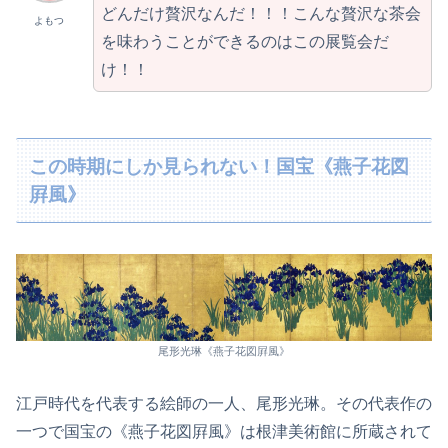
どんだけ贅沢なんだ！！！こんな贅沢な茶会
よもつ
を味わうことができるのはこの展覧会だ
け！！
この時期にしか見られない！国宝《燕子花図
屛風》
尾形光琳《燕子花図屛風》
江戸時代を代表する絵師の一人、尾形光琳。その代表作の
一つで国宝の《燕子花図屛風》は根津美術館に所蔵されて