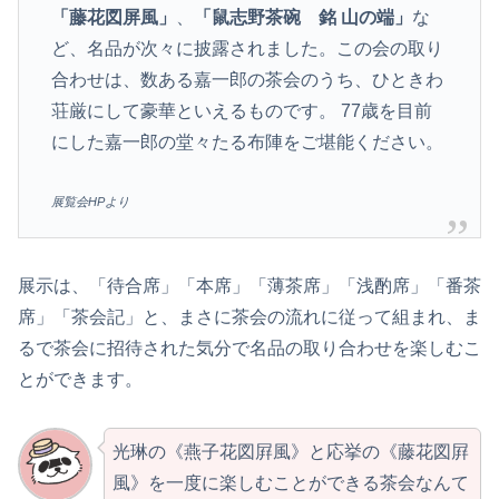
「藤花図屏風」
、
「鼠志野茶碗 銘 山の端」
な
ど、名品が次々に披露されました。この会の取り
合わせは、数ある嘉一郎の茶会のうち、ひときわ
荘厳にして豪華といえるものです。 77歳を目前
にした嘉一郎の堂々たる布陣をご堪能ください。
展覧会HPより
展示は、「待合席」「本席」「薄茶席」「浅酌席」「番茶
席」「茶会記」と、まさに茶会の流れに従って組まれ、ま
るで茶会に招待された気分で名品の取り合わせを楽しむこ
とができます。
光琳の《燕子花図屛風》と応挙の《藤花図屛
風》を一度に楽しむことができる茶会なんて