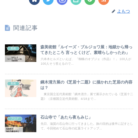
よもつ
関連記事
森美術館「ルイーズ・ブルジョワ展：地獄から帰っ
美術
てきたところ 言っとくけど、素晴らしかったわ」
六本木ヒルズといえば、 「蜘蛛のオブジェ（作品）！」 100人が
100人そう答えるので...
鏑木清方展の《芝居十二題》に描かれた芝居の内容
美術
は？
東京国立近代美術館「鏑木清方」展で展示されている《芝居十二
題》（京都国立近代美術館、4/18まで...
石山寺で「あたら夜もみじ」
ブログ
先日、滋賀の石山寺に行ってきました。旅の目的は後半に記すとし
て、今回初めて石山寺の紅葉ライトアップ...