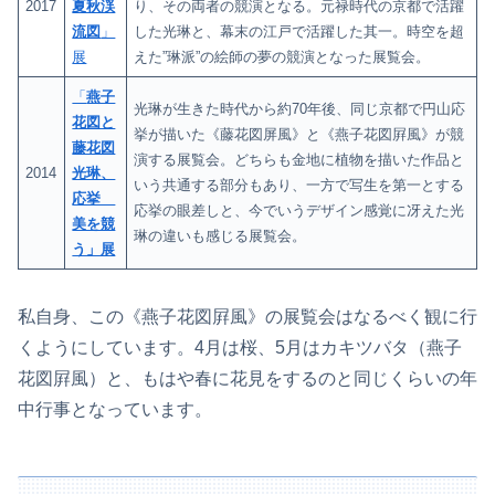
2017
夏秋渓
り、その両者の競演となる。元禄時代の京都で活躍
流図
」
した光琳と、幕末の江戸で活躍した其一。時空を超
展
えた”琳派”の絵師の夢の競演となった展覧会。
「
燕子
光琳が生きた時代から約70年後、同じ京都で円山応
花図と
挙が描いた《藤花図屏風》と《燕子花図屛風》が競
藤花図
演する展覧会。どちらも金地に植物を描いた作品と
2014
光琳、
いう共通する部分もあり、一方で写生を第一とする
応挙
応挙の眼差しと、今でいうデザイン感覚に冴えた光
美を競
琳の違いも感じる展覧会。
う」展
私自身、この《燕子花図屛風》の展覧会はなるべく観に行
くようにしています。4月は桜、5月はカキツバタ（燕子
花図屛風）と、もはや春に花見をするのと同じくらいの年
中行事となっています。