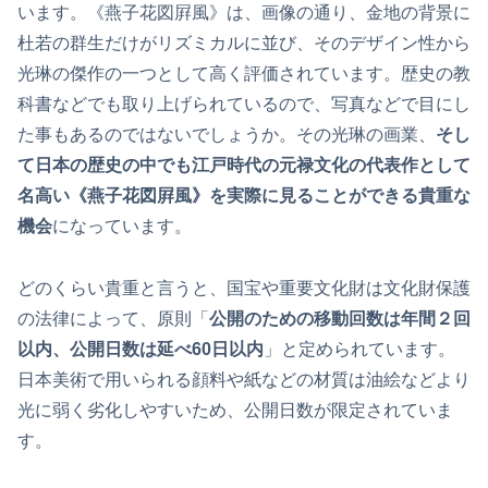
います。《燕子花図屛風》は、画像の通り、金地の背景に
杜若の群生だけがリズミカルに並び、そのデザイン性から
光琳の傑作の一つとして高く評価されています。歴史の教
科書などでも取り上げられているので、写真などで目にし
た事もあるのではないでしょうか。その光琳の画業、
そし
て日本の歴史の中でも江戸時代の元禄文化の代表作として
名高い《燕子花図屛風》を実際に見ることができる貴重な
機会
になっています。
どのくらい貴重と言うと、国宝や重要文化財は文化財保護
の法律によって、原則「
公開のための移動回数は年間２回
以内、公開日数は延べ60日以内
」と定められています。
日本美術で用いられる顔料や紙などの材質は油絵などより
光に弱く劣化しやすいため、公開日数が限定されていま
す。