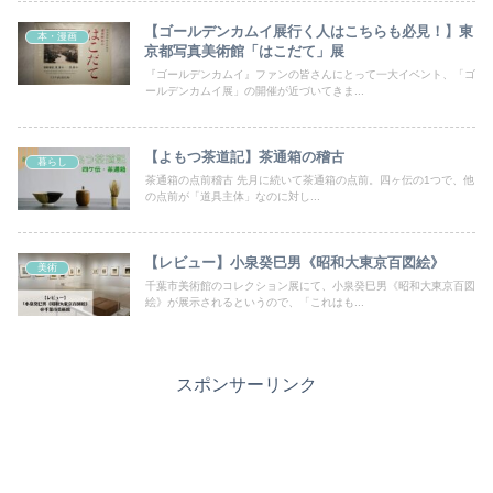
【ゴールデンカムイ展行く人はこちらも必見！】東
本・漫画
京都写真美術館「はこだて」展
『ゴールデンカムイ』ファンの皆さんにとって一大イベント、「ゴ
ールデンカムイ展」の開催が近づいてきま...
【よもつ茶道記】茶通箱の稽古
暮らし
茶通箱の点前稽古 先月に続いて茶通箱の点前。四ヶ伝の1つで、他
の点前が「道具主体」なのに対し...
【レビュー】小泉癸巳男《昭和大東京百図絵》
美術
千葉市美術館のコレクション展にて、小泉癸巳男《昭和大東京百図
絵》が展示されるというので、「これはも...
スポンサーリンク