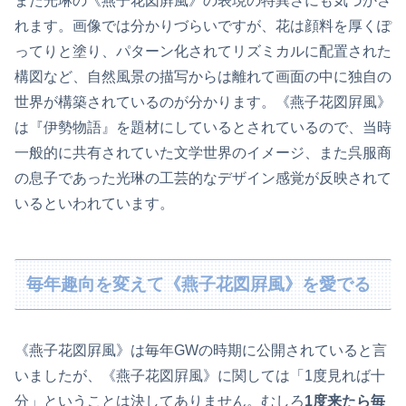
また光琳の《燕子花図屛風》の表現の特異さにも気づかさ
れます。画像では分かりづらいですが、花は顔料を厚くぽ
ってりと塗り、パターン化されてリズミカルに配置された
構図など、自然風景の描写からは離れて画面の中に独自の
世界が構築されているのが分かります。《燕子花図屛風》
は『伊勢物語』を題材にしているとされているので、当時
一般的に共有されていた文学世界のイメージ、また呉服商
の息子であった光琳の工芸的なデザイン感覚が反映されて
いるといわれています。
毎年趣向を変えて《燕子花図屛風》を愛でる
《燕子花図屛風》は毎年GWの時期に公開されていると言
いましたが、《燕子花図屛風》に関しては「1度見れば十
分」ということは決してありません。むしろ
1度来たら毎