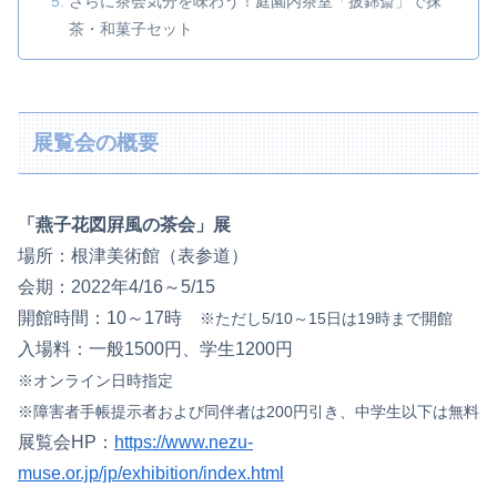
さらに茶会気分を味わう！庭園内茶室「披錦斎」で抹
茶・和菓子セット
展覧会の概要
「燕子花図屛風の茶会」展
場所：根津美術館（表参道）
会期：2022年4/16～5/15
開館時間：10～17時
※ただし5/10～15日は19時まで開館
入場料：一般1500円、学生1200円
※オンライン日時指定
※障害者手帳提示者および同伴者は200円引き、中学生以下は無料
展覧会HP：
https://www.nezu-
muse.or.jp/jp/exhibition/index.html