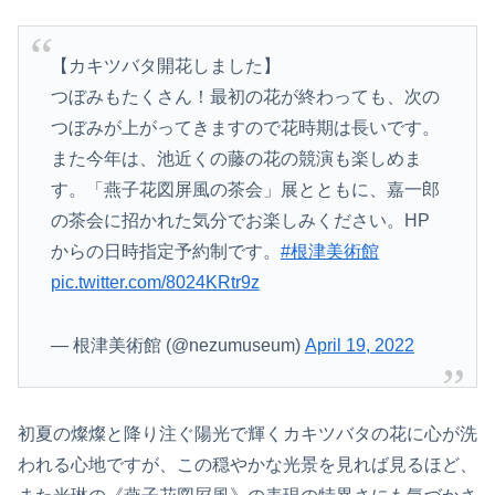
【カキツバタ開花しました】
つぼみもたくさん！最初の花が終わっても、次の
つぼみが上がってきますので花時期は長いです。
また今年は、池近くの藤の花の競演も楽しめま
す。「燕子花図屏風の茶会」展とともに、嘉一郎
の茶会に招かれた気分でお楽しみください。HP
からの日時指定予約制です。
#根津美術館
pic.twitter.com/8024KRtr9z
— 根津美術館 (@nezumuseum)
April 19, 2022
初夏の燦燦と降り注ぐ陽光で輝くカキツバタの花に心が洗
われる心地ですが、この穏やかな光景を見れば見るほど、