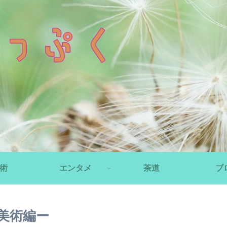
術
エンタメ
茶道
ブ
美術編ー