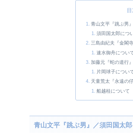
目
青山文平『跳ぶ男
須田国太郎につ
三島由紀夫『金閣
速水御舟につい
加藤元『蛇の道行
片岡球子につい
天童荒太『永遠の
船越桂について
青山文平『跳ぶ男』／須田国太郎