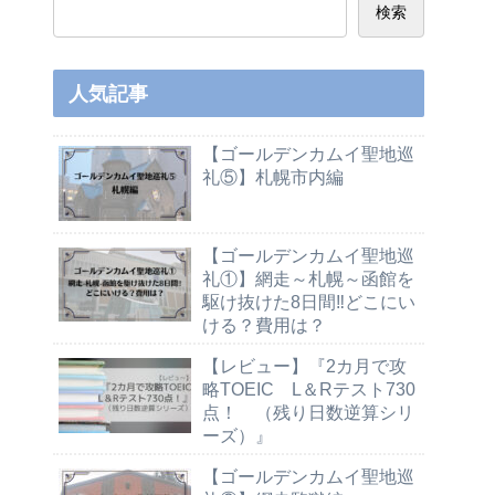
検索
人気記事
【ゴールデンカムイ聖地巡
礼⑤】札幌市内編
【ゴールデンカムイ聖地巡
礼①】網走～札幌～函館を
駆け抜けた8日間‼どこにい
ける？費用は？
【レビュー】『2カ月で攻
略TOEIC L＆Rテスト730
点！ （残り日数逆算シリ
ーズ）』
【ゴールデンカムイ聖地巡