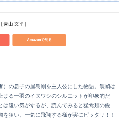
 青山 文平 ]
Amazonで見る
者）の息子の屋島剛を主人公にした物語。装幀は
止まる一羽のイヌワシのシルエットが印象的だ
とは遠い気がするが、読んでみると猛禽類の鋭
物を狙い、一気に飛翔する様が実にピッタリ！！