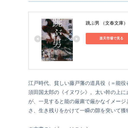
跳ぶ男 （文春文庫） [
楽天市場で見る
江戸時代、貧しい藤戸藩の道具役（＝能役
須田国太郎の《イヌワシ》。太い幹の上に
が、一見すると能の厳粛で厳かなイメージ
さ、生き残りをかけて一瞬の隙を突いて獲