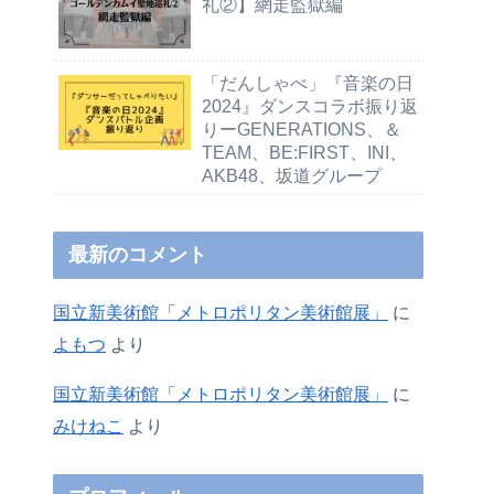
礼②】網走監獄編
「だんしゃべ」『音楽の日
2024』ダンスコラボ振り返
りーGENERATIONS、＆
TEAM、BE:FIRST、INI、
AKB48、坂道グループ
最新のコメント
国立新美術館「メトロポリタン美術館展」
に
よもつ
より
国立新美術館「メトロポリタン美術館展」
に
みけねこ
より