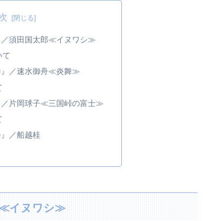
次
』／須田国太郎≪イヌワシ≫
いて
寺』／速水御舟≪炎舞≫
て
』／片岡球子≪三国峠の富士≫
て
仔』／船越桂
≪イヌワシ≫