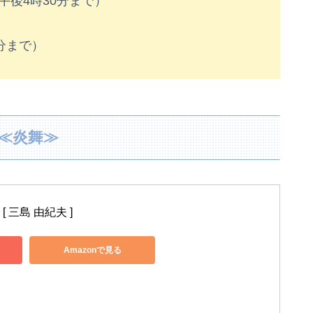
午後4時30分まで）
分まで）
≪炎舞≫
 三島 由紀夫 ]
Amazonで見る