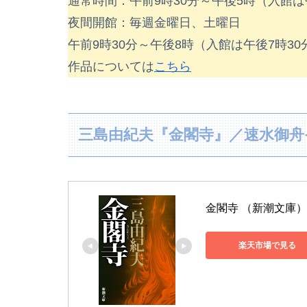
通常時間：午前9時30分～午後5時（入館は
夜間開館：毎週金曜日、土曜日
午前9時30分～午後8時（入館は午後7時30
作品については
こちら
三島由紀夫『金閣寺』／速水御舟
金閣寺 （新潮文庫） [
楽天市場で見る