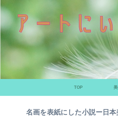
TOP
美
名画を表紙にした小説ー日本