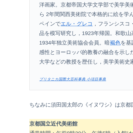
洋画家。京都帝国大学文学部で美学美術史
ら 2年間関西美術院で本格的に絵を学
ペインで
エル・グレコ
，フランシスコ
品を模写研究し，1923年帰国。和歌
1934年独立美術協会会員。暗
褐色
を基
感性とヨーロッパ的教養の融合を示し
大学などの教授を歴任し，美学美術史
ブリタニカ国際大百科事典 小項目事典
ちなみに須田国太郎の《イヌワシ》は京都
京都国立近代美術館