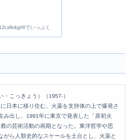
cafe&grillでいっぷく
・こっきょう）（1957-）
6年末に日本に移り住む。火薬を支持体の上で爆発さ
み出し、1991年に東京で発表した「原初火
jects」は、蔡の芸術活動の画期となった。東洋哲学や思
ながら人類史的なスケールを土台とし、火薬と