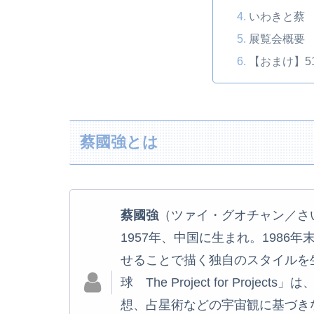
いわきと蔡
展覧会概要
【おまけ】512
蔡國強とは
蔡國強
（ツァイ・グオチャン／さい
1957年、中国に生まれ。198
せることで描く独自のスタイルを生
球 The Project for Pro
想、占星術などの宇宙観に基づき