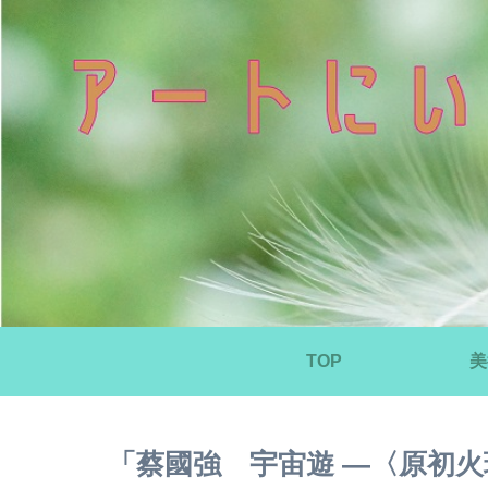
TOP
美
「蔡國強 宇宙遊 ―〈原初