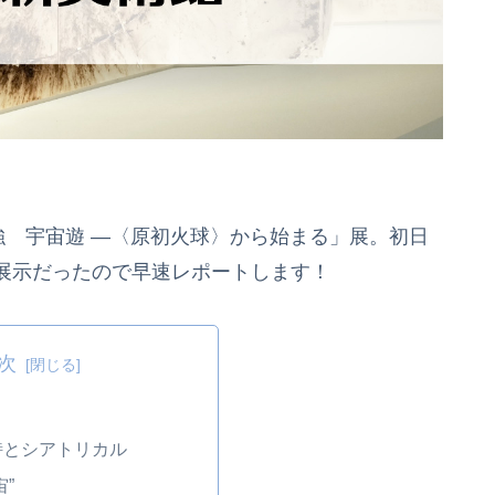
強 宇宙遊 ―〈原初火球〉から始まる」展。初日
展示だったので早速レポートします！
次
詩とシアトリカル
”