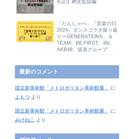
礼②】網走監獄編
「だんしゃべ」『音楽の日
2024』ダンスコラボ振り返
りーGENERATIONS、＆
TEAM、BE:FIRST、INI、
AKB48、坂道グループ
最新のコメント
国立新美術館「メトロポリタン美術館展」
に
よもつ
より
国立新美術館「メトロポリタン美術館展」
に
みけねこ
より