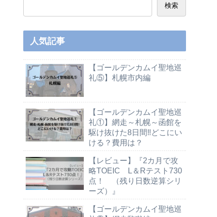
検索
人気記事
【ゴールデンカムイ聖地巡
礼⑤】札幌市内編
【ゴールデンカムイ聖地巡
礼①】網走～札幌～函館を
駆け抜けた8日間‼どこにい
ける？費用は？
【レビュー】『2カ月で攻
略TOEIC L＆Rテスト730
点！ （残り日数逆算シリ
ーズ）』
【ゴールデンカムイ聖地巡