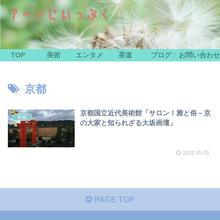
TOP
美術
エンタメ
茶道
ブログ
お問い合わせ
京都
京都国立近代美術館「サロン！雅と俗－京
美術
の大家と知られざる大坂画壇」
2022.05.05
PAGE TOP