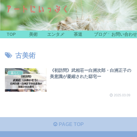
TOP
美術
エンタメ
茶道
ブログ
お問い合わせ
古美術
《初訪問》武相荘ー白洲次郎・白洲正子の
暮らし
美意識が凝縮された邸宅ー
2025.03.09
PAGE TOP