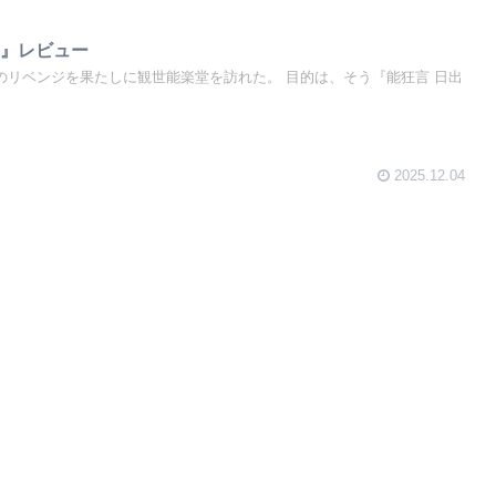
子』レビュー
ンジを果たしに観世能楽堂を訪れた。 目的は、そう『能狂言 日出
2025.12.04