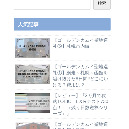
検索
人気記事
【ゴールデンカムイ聖地巡
礼⑤】札幌市内編
【ゴールデンカムイ聖地巡
礼①】網走～札幌～函館を
駆け抜けた8日間‼どこにい
ける？費用は？
【レビュー】『2カ月で攻
略TOEIC L＆Rテスト730
点！ （残り日数逆算シリ
ーズ）』
【ゴールデンカムイ聖地巡