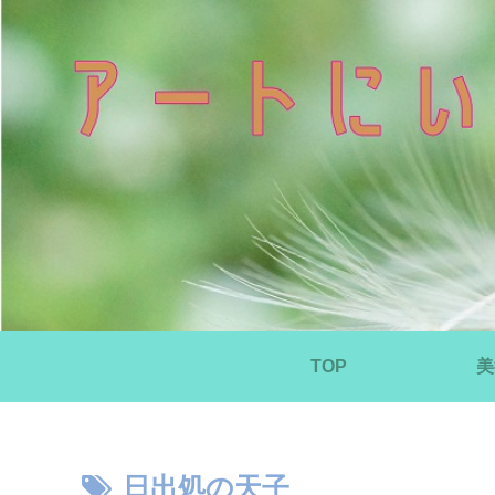
TOP
美
日出処の天子