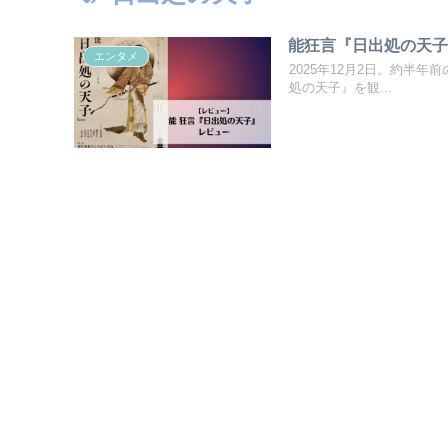
能狂言『日出処の天
エンタメ
2025年12月2日。約半年前のリベ
処の天子』を観...