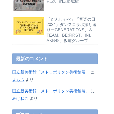
礼②】網走監獄編
「だんしゃべ」『音楽の日
2024』ダンスコラボ振り返
りーGENERATIONS、＆
TEAM、BE:FIRST、INI、
AKB48、坂道グループ
最新のコメント
国立新美術館「メトロポリタン美術館展」
に
よもつ
より
国立新美術館「メトロポリタン美術館展」
に
みけねこ
より