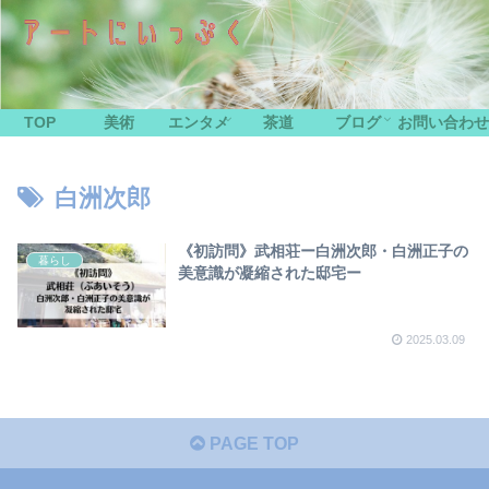
TOP
美術
エンタメ
茶道
ブログ
お問い合わせ
白洲次郎
《初訪問》武相荘ー白洲次郎・白洲正子の
暮らし
美意識が凝縮された邸宅ー
2025.03.09
PAGE TOP