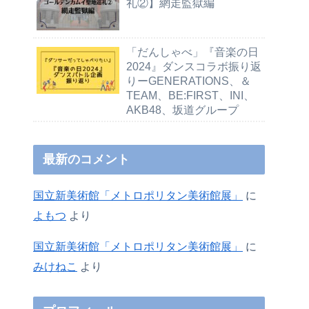
礼②】網走監獄編
「だんしゃべ」『音楽の日
2024』ダンスコラボ振り返
りーGENERATIONS、＆
TEAM、BE:FIRST、INI、
AKB48、坂道グループ
最新のコメント
国立新美術館「メトロポリタン美術館展」
に
よもつ
より
国立新美術館「メトロポリタン美術館展」
に
みけねこ
より