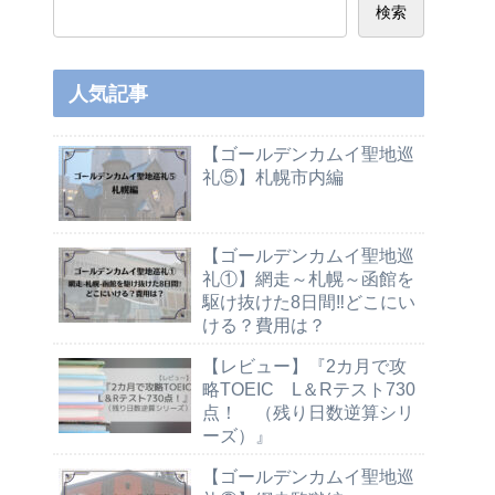
検索
人気記事
【ゴールデンカムイ聖地巡
礼⑤】札幌市内編
【ゴールデンカムイ聖地巡
礼①】網走～札幌～函館を
駆け抜けた8日間‼どこにい
ける？費用は？
【レビュー】『2カ月で攻
略TOEIC L＆Rテスト730
点！ （残り日数逆算シリ
ーズ）』
【ゴールデンカムイ聖地巡