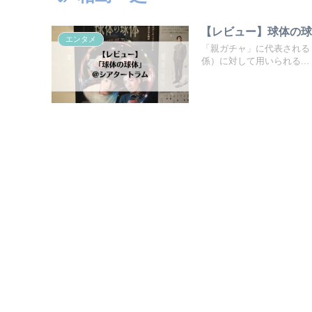
【レビュー】球体の
エンタメ
「親ガチャ」に代表される
係）に対して用いられる...