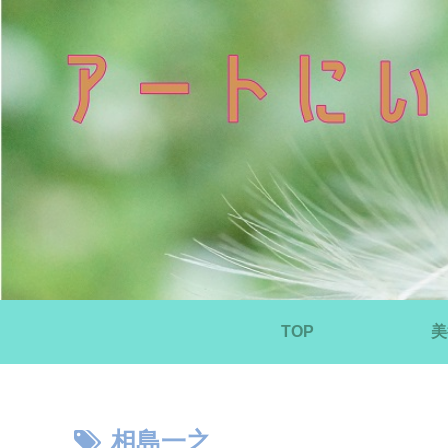
TOP
美
相島一之