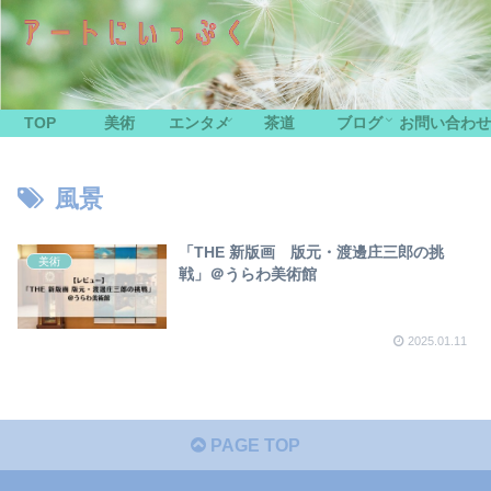
TOP
美術
エンタメ
茶道
ブログ
お問い合わせ
風景
「THE 新版画 版元・渡邊庄三郎の挑
美術
戦」＠うらわ美術館
2025.01.11
PAGE TOP