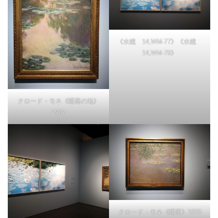
《水鏡 14,WM-77》《水鏡
14,WM-79》
クロード・モネ《睡蓮の池》
1907
クロード・モネ《睡蓮》1903