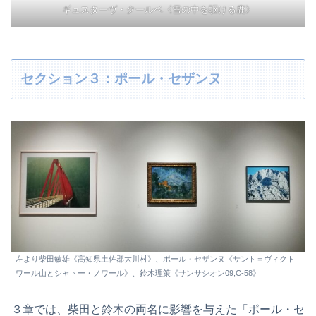
ギュスターヴ・クールベ《雪の中を駆ける鹿》
セクション３：ポール・セザンヌ
左より柴田敏雄《高知県土佐郡大川村》、ポール・セザンヌ《サント＝ヴィクト
ワール山とシャトー・ノワール》、鈴木理策《サンサシオン09,C-58》
３章では、柴田と鈴木の両名に影響を与えた「ポール・セ