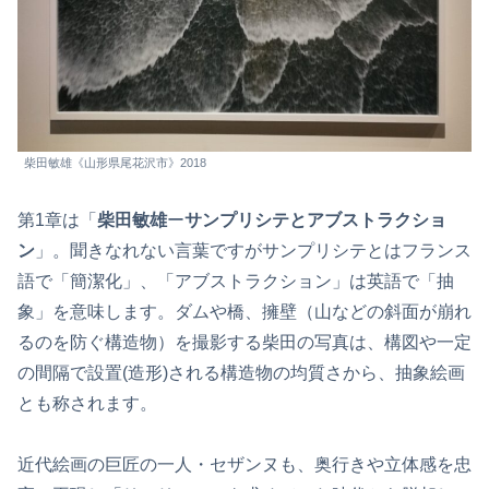
柴田敏雄《山形県尾花沢市》2018
第1章は「
柴田敏雄
ー
サンプリシテとアブストラクショ
ン
」。聞きなれない言葉ですがサンプリシテとはフランス
語で「簡潔化」、「アブストラクション」は英語で「抽
象」を意味します。ダムや橋、擁壁（山などの斜面が崩れ
るのを防ぐ構造物）を撮影する柴田の写真は、構図や一定
の間隔で設置(造形)される構造物の均質さから、抽象絵画
とも称されます。
近代絵画の巨匠の一人・セザンヌも、奥行きや立体感を忠