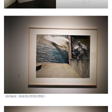
ントン州）》
柴田敏雄《鳥取県日野郡日野町》