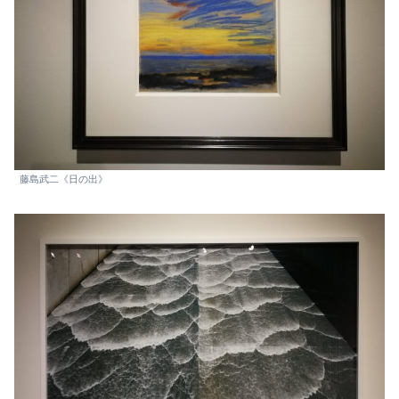
藤島武二《日の出》