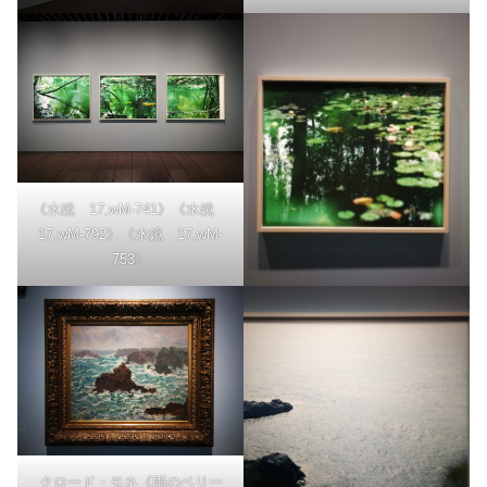
《水鏡 17,wM-741》《水鏡
17,wM-792》《水鏡 17,wM-
753》
クロード・モネ《雨のベリー