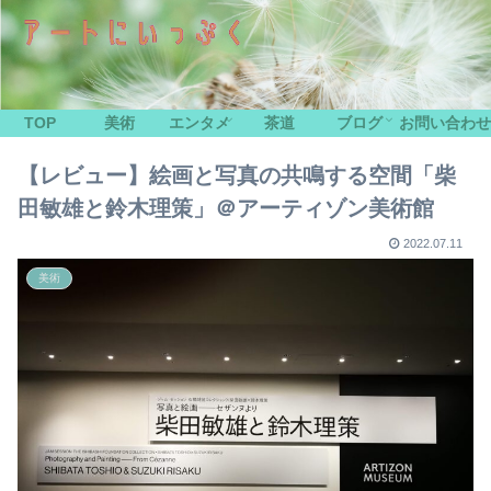
TOP
美術
エンタメ
茶道
ブログ
お問い合わせ
【レビュー】絵画と写真の共鳴する空間「柴
田敏雄と鈴木理策」＠アーティゾン美術館
2022.07.11
美術