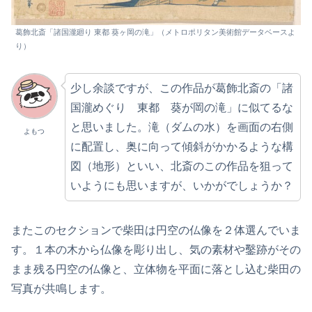
葛飾北斎「諸国瀧廻り 東都 葵ヶ岡の滝」（メトロポリタン美術館データベースよ
り）
少し余談ですが、この作品が葛飾北斎の「諸
国瀧めぐり 東都 葵が岡の滝」に似てるな
と思いました。滝（ダムの水）を画面の右側
よもつ
に配置し、奥に向って傾斜がかかるような構
図（地形）といい、北斎のこの作品を狙って
いようにも思いますが、いかがでしょうか？
またこのセクションで柴田は円空の仏像を２体選んでいま
す。１本の木から仏像を彫り出し、気の素材や鑿跡がその
まま残る円空の仏像と、立体物を平面に落とし込む柴田の
写真が共鳴します。