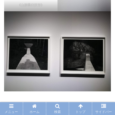
《山形県米沢市》
セクション５：鈴木理策 ―絵画を生きたもの
メニュー
ホーム
検索
トップ
サイドバー