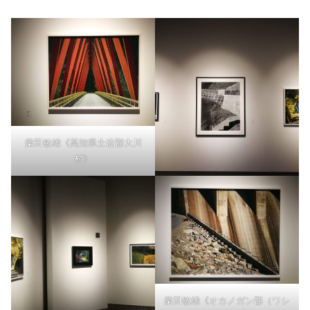
柴田敏雄《高知県土佐郡大川
村》
柴田敏雄《オカノガン郡（ワシ