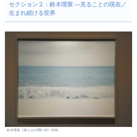
セクション２：鈴木理策 ―見ることの現在／
生まれ続ける世界
鈴木理策《海と山の間E-34》2006