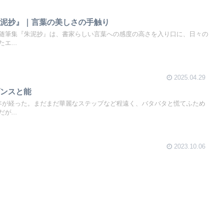
朱泥抄』｜言葉の美しさの手触り
随筆集『朱泥抄』は、書家らしい言葉への感度の高さを入り口に、日々の
エ...
2025.04.29
ダンスと能
年が経った。まだまだ華麗なステップなど程遠く、バタバタと慌てふため
が...
2023.10.06