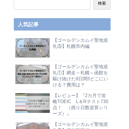
検索
人気記事
【ゴールデンカムイ聖地巡
礼⑤】札幌市内編
【ゴールデンカムイ聖地巡
礼①】網走～札幌～函館を
駆け抜けた8日間‼どこにい
ける？費用は？
【レビュー】『2カ月で攻
略TOEIC L＆Rテスト730
点！ （残り日数逆算シリ
ーズ）』
【ゴールデンカムイ聖地巡