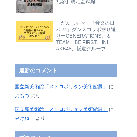
礼②】網走監獄編
「だんしゃべ」『音楽の日
2024』ダンスコラボ振り返
りーGENERATIONS、＆
TEAM、BE:FIRST、INI、
AKB48、坂道グループ
最新のコメント
国立新美術館「メトロポリタン美術館展」
に
よもつ
より
国立新美術館「メトロポリタン美術館展」
に
みけねこ
より