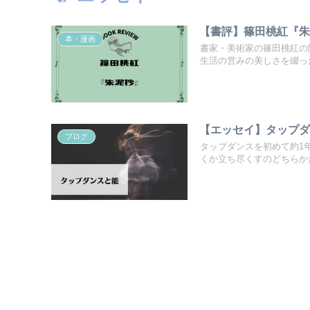
【書評】篠田桃紅『
本・漫画
書家・美術家の篠田桃紅の
生活の営みの美しさを綴った
【エッセイ】タップ
ブログ
タップダンスを初めて約1
くか立ち尽くすのどちらかだ