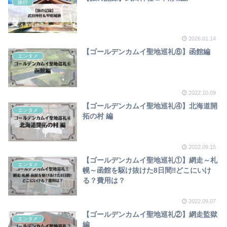
旅行
2026.01.14
【ゴールデンカムイ聖地巡礼⑥】函館編
エンタメ
2022.10.09
【ゴールデンカムイ聖地巡礼④】北海道開
エンタメ
拓の村 編
2022.09.15
【ゴールデンカムイ聖地巡礼①】網走～札
エンタメ
幌～函館を駆け抜けた8日間‼どこにいけ
る？費用は？
2022.09.07
【ゴールデンカムイ聖地巡礼②】網走監獄
エンタメ
編