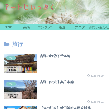
TOP
美術
エンタメ
茶道
ブログ
お問い合わせ
旅行
吉野の旅②下千本編
旅行
2026.05.29
吉野山の旅①奥千本編
旅行
2026.05.01
【旅の記録】武田神社＆甲府城跡