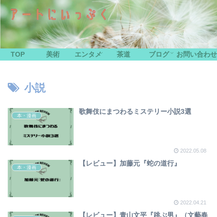
TOP
美術
エンタメ
茶道
ブログ
お問い合わせ
小説
歌舞伎にまつわるミステリー小説3選
本・漫画
2022.05.08
【レビュー】加藤元『蛇の道行』
本・漫画
2022.04.21
【レビュー】青山文平『跳ぶ男』（文藝春