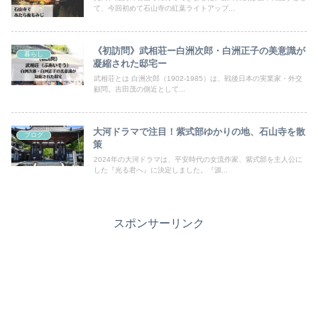
て、今回初めて石山寺の紅葉ライトアップ...
《初訪問》武相荘ー白洲次郎・白洲正子の美意識が
暮らし
凝縮された邸宅ー
武相荘とは 白洲次郎（1902-1985）は、戦後日本の実業家・外交
顧問。吉田茂の側近として...
大河ドラマで注目！紫式部ゆかりの地、石山寺を散
ブログ
策
2024年の大河ドラマは、平安時代の女流作家、紫式部を主人公に
した『光る君へ』に決定しました。『源...
スポンサーリンク