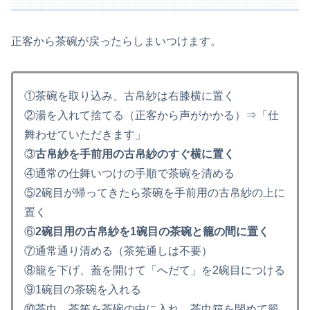
正客から茶碗が戻ったらしまいつけます。
①茶碗を取り込み、古帛紗は右膝横に置く
②湯を入れて捨てる（正客から声がかかる）⇒「仕
舞わせていただきます」
③
古帛紗を手前用の古帛紗のすぐ横に置く
④通常の仕舞いつけの手順で茶碗を清める
⑤2碗目が帰ってきたら茶碗を手前用の古帛紗の上に
置く
⑥
2碗目用の古帛紗を1碗目の茶碗と籠の間に置く
⑦通常通り清める（茶筅通しは不要）
⑧籠を下げ、蓋を開けて「へだて」を2碗目につける
⑨1碗目の茶碗を入れる
⑩茶巾、茶筅を茶碗の中に入れ、茶巾箱を閉めて籠