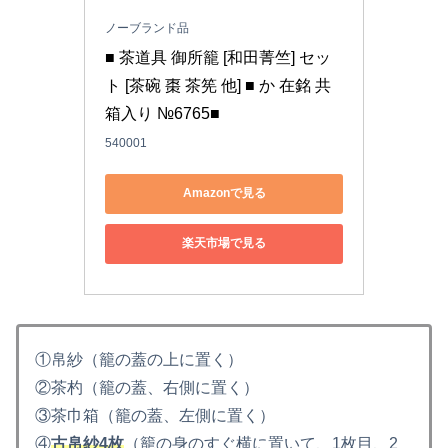
ノーブランド品
■ 茶道具 御所籠 [和田菁竺] セッ
ト [茶碗 棗 茶筅 他] ■ か 在銘 共
箱入り №6765■
540001
Amazonで見る
楽天市場で見る
①帛紗（籠の蓋の上に置く）
②茶杓（籠の蓋、右側に置く）
③茶巾箱（籠の蓋、左側に置く）
④
古帛紗4枚
（籠の身のすぐ横に置いて、1枚目、2