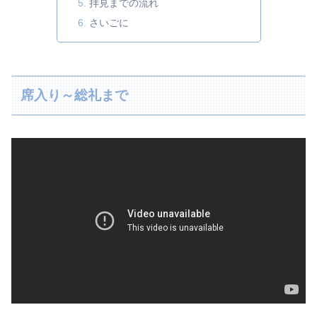
拝見までの流れ
さいごに
席入り～総礼まで