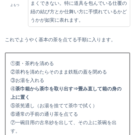
まくできない。特に道具を包んでいる仕覆の
よもつ
紐の結び方とか仕舞い方に手慣れているかど
うかが如実に表れます。
これでようやく基本の茶を点てる手順に入ります。
①棗・茶杓を清める
②茶杓を清めたらそのまま鉄瓶の蓋を閉める
③お湯を入れる
④
茶巾箱から茶巾を取り出す⇒畳み直して箱の身の
上に置く
⑤茶筅通し（お湯を捨てて茶巾で拭く）
⑥通常の手前の通り茶を点てる
⑦一碗目用の古帛紗を出して、その上に茶碗を出
す。