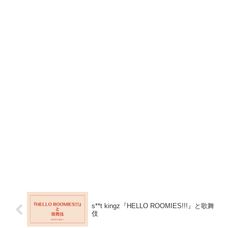
s**t kingz『HELLO ROOMIES!!!』と歌舞
伎