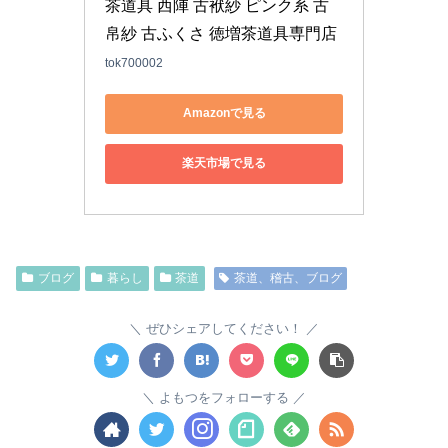
茶道具 西陣 古袱紗 ピンク系 古
帛紗 古ふくさ 徳増茶道具専門店
tok700002
Amazonで見る
楽天市場で見る
ブログ
暮らし
茶道
茶道、稽古、ブログ
ぜひシェアしてください！
よもつをフォローする