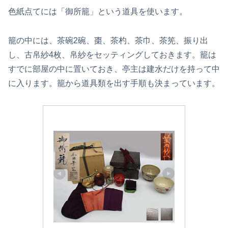
色紙点てには「御所籠」という道具を使います。
籠の中には、茶碗2碗、棗、茶杓、茶巾、茶筅、振り出
し、古帛紗4枚、帛紗をセッティングしておきます。籠は
すでに部屋の中に置いておき、亭主は建水だけを持って中
に入ります。籠から道具類を出す手順も決まっています。