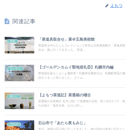
よもつ
関連記事
「茶道具取合せ」展＠五島美術館
美術
茶道具を中心としたコレクションで有名な五島美術館の「茶道具取
合せ」展に行ってきました。 茶道...
【ゴールデンカムイ聖地巡礼⑤】札幌市内編
エンタメ
聖地巡礼旅もいよいよ最終章！札幌滞在最終日は、札幌駅周辺の施
設をぐるっと回りました。 タイム...
【よもつ茶道記】茶通箱の稽古
暮らし
茶通箱の点前稽古 先月に続いて茶通箱の点前。四ヶ伝の1つで、他
の点前が「道具主体」なのに対し...
石山寺で「あたら夜もみじ」
ブログ
先日、滋賀の石山寺に行ってきました。旅の目的は後半に記すとし