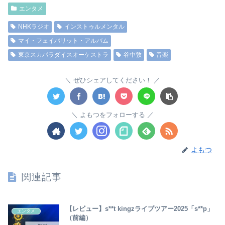
エンタメ
NHKラジオ
インストゥルメンタル
マイ・フェイバリット・アルバム
東京スカパラダイスオーケストラ
谷中敦
音楽
ぜひシェアしてください！
よもつをフォローする
よもつ
関連記事
【レビュー】s**t kingzライブツアー2025「s**p」
エンタメ
（前編）