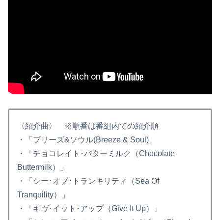
〈紹介曲〉 ※順番は番組内での紹介順
・「ブリーズ&ソウル(Breeze & Soul)」
・「チョコレイト･バターミルク（Chocolate
Buttermilk）」
・「シー･オブ･トランキリティ（Sea Of
Tranquility）」
・「ギヴ･イット･アップ（Give It Up）」