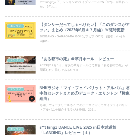
s**t kingz(以下、シッキン)のライブツアー2025「s**p」が終わっ
た。 2年ぶ...
【ダンサーだってしゃべりたい】「このダンスがア
エンタメ
ツい」まとめ（2023年6月＆７月編）※随時更新
BIGBANG - GARAGARA GO!!(ガラガラ GO!!) (選者：shoji＆
Ogur...
『ある都市の死』＠草月ホール レビュー
エンタメ
2023年12月6日、赤坂の草月ホールにて舞台『ある都市の死』が
開幕した。推しであるs**t ki...
NHKラジオ「マイ・フェイバリット・アルバム」谷
エンタメ
中敦セレクトまとめ①デューク・エリントン『極東
組曲』
毎週、ウィークリーDJが１つのテーマに沿ってマイフェイバリッ
トアルバムを紹介するラジオ番組。202...
s**t kingz DANCE LIVE 2025 in日本武道館
エンタメ
「LANDING」レビュー（１）