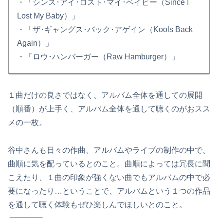
・「シンス･アイ･ロスト･マイ･ベイビー（Since I
Lost My Baby）」
・「ザ･ギャングス･バック･アゲイン（Kools Back
Again）」
・「ロウ･ハンバーガー（Raw Hamburger）」
１曲だけの良さではなく、アルバム全体を通しての展開
（順番）が上手く、アルバム全体を通して聴くのがおスス
メの一枚。
谷中さんも日々の作曲、アルバムやライブの制作の中で、
曲順に気を配っているとのこと。曲順によっては冗長に聞
こえたり、１曲の印象が強くない曲でもアルバムの中で必
要になったり…ということで、アルバムという１つの作品
を通して聴く体験もぜひ楽しんでほしいとのこと。