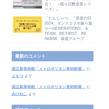
点！ （残り日数逆算シリ
ーズ）』
「だんしゃべ」『音楽の日
2024』ダンスコラボ振り返
りーGENERATIONS、＆
TEAM、BE:FIRST、INI、
AKB48、坂道グループ
最新のコメント
国立新美術館「メトロポリタン美術館展」
に
よもつ
より
国立新美術館「メトロポリタン美術館展」
に
みけねこ
より