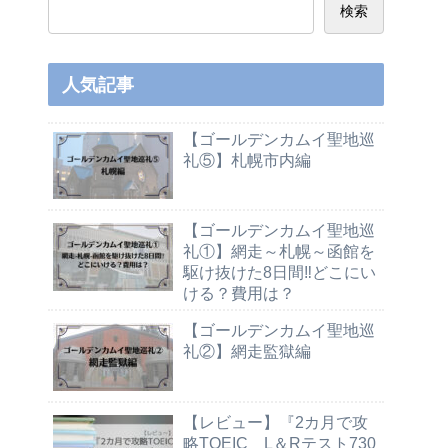
検索
人気記事
【ゴールデンカムイ聖地巡
礼⑤】札幌市内編
【ゴールデンカムイ聖地巡
礼①】網走～札幌～函館を
駆け抜けた8日間‼どこにい
ける？費用は？
【ゴールデンカムイ聖地巡
礼②】網走監獄編
【レビュー】『2カ月で攻
略TOEIC L＆Rテスト730