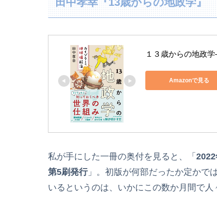
田中孝幸『13歳からの地政学』
１３歳からの地政学
Amazonで見る
私が手にした一冊の奥付を見ると、「
202
第5刷発行
」。初版が何部だったか定かでは
いるというのは、いかにこの数か月間で人