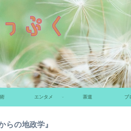
術
エンタメ
茶道
ブ
歳からの地政学』