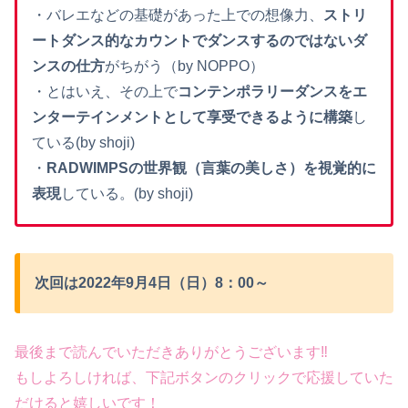
・バレエなどの基礎があった上での想像力、
ストリ
ートダンス的なカウントでダンスするのではないダ
ンスの仕方
がちがう（by NOPPO）
・とはいえ、その上で
コンテンポラリーダンスをエ
ンターテインメントとして享受できるように構築
し
ている(by shoji)
・
RADWIMPSの世界観（言葉の美しさ）を視覚的に
表現
している。(by shoji)
次回は2022年9月4日（日）8：00～
最後まで読んでいただきありがとうございます‼
もしよろしければ、下記ボタンのクリックで応援していた
だけると嬉しいです！