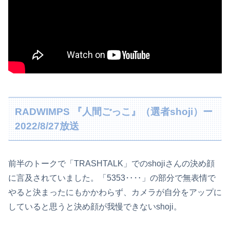
RADWIMPS 『人間ごっこ』（選者shoji）ー
2022/8/27放送
前半のトークで「TRASHTALK」でのshojiさんの決め顔
に言及されていました。「5353‥‥」の部分で無表情で
やると決まったにもかかわらず、カメラが自分をアップに
していると思うと決め顔が我慢できないshoji。