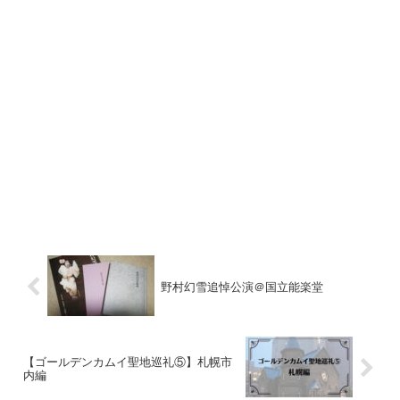
野村幻雪追悼公演＠国立能楽堂
【ゴールデンカムイ聖地巡礼⑤】札幌市
内編