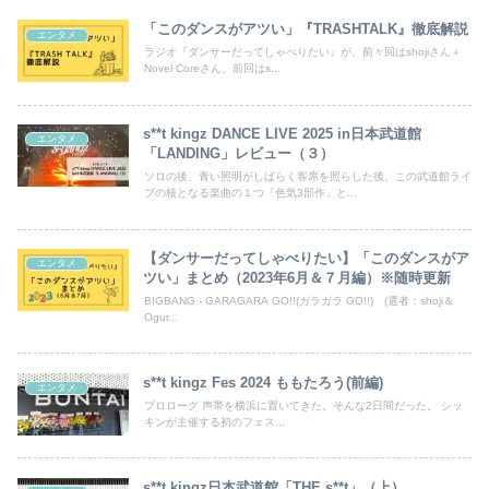
「このダンスがアツい」『TRASHTALK』徹底解説
エンタメ
ラジオ『ダンサーだってしゃべりたい』が、前々回はshojiさん＋
Novel Coreさん、前回はs...
s**t kingz DANCE LIVE 2025 in日本武道館
エンタメ
「LANDING」レビュー（３）
ソロの後、青い照明がしばらく客席を照らした後、この武道館ライ
ブの核となる楽曲の１つ「色気3部作」と...
【ダンサーだってしゃべりたい】「このダンスがア
エンタメ
ツい」まとめ（2023年6月＆７月編）※随時更新
BIGBANG - GARAGARA GO!!(ガラガラ GO!!) (選者：shoji＆
Ogur...
s**t kingz Fes 2024 ももたろう(前編)
エンタメ
プロローグ 声帯を横浜に置いてきた。そんな2日間だった。 シッ
キンが主催する初のフェス...
s**t kingz日本武道館「THE s**t」（上）