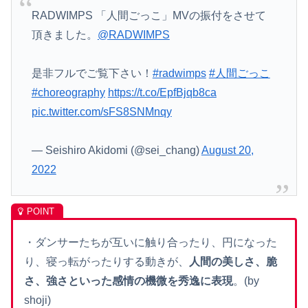
RADWIMPS 「人間ごっこ」MVの振付をさせて
頂きました。
@RADWIMPS
是非フルでご覧下さい！
#radwimps
#人間ごっこ
#choreography
https://t.co/EpfBjqb8ca
pic.twitter.com/sFS8SNMnqy
— Seishiro Akidomi (@sei_chang)
August 20,
2022
・ダンサーたちが互いに触り合ったり、円になった
り、寝っ転がったりする動きが、
人間の美しさ、脆
さ、強さといった感情の機微を秀逸に表現
。(by
shoji)