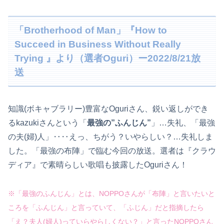
「Brotherhood of Man」『How to
Succeed in Business Without Really
Trying 』より（選者Oguri）ー2022/8/21放
送
知識(ボキャブラリー)豊富なOguriさん、鋭い返しができ
るkazukiさんという「
最強の”ふんじん”
」…失礼、「最強
の夫(婦)人」‥‥えっ、ちがう？いやらしい？…失礼しま
した。「最強の布陣」で臨む今回の放送。選者は『クラウ
ディア』で素晴らしい歌唱も披露したOguriさん！
※「最強のふんじん」とは、NOPPOさんが「布陣」と言いたいと
ころ
を
「ふんじん」と言っていて、「ふじん」だと指摘したら
「え？夫人(婦人)っていらやらしくない？」と言ったNOPPOさん