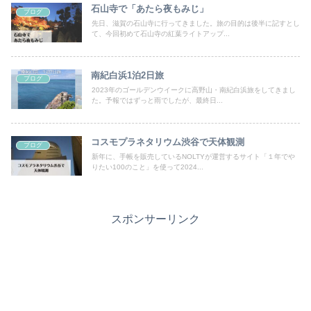
石山寺で「あたら夜もみじ」
ブログ
先日、滋賀の石山寺に行ってきました。旅の目的は後半に記すとし
て、今回初めて石山寺の紅葉ライトアップ...
南紀白浜1泊2日旅
ブログ
2023年のゴールデンウイークに高野山・南紀白浜旅をしてきまし
た。予報ではずっと雨でしたが、最終日...
コスモプラネタリウム渋谷で天体観測
ブログ
新年に、手帳を販売しているNOLTYが運営するサイト「１年でや
りたい100のこと」を使って2024...
スポンサーリンク