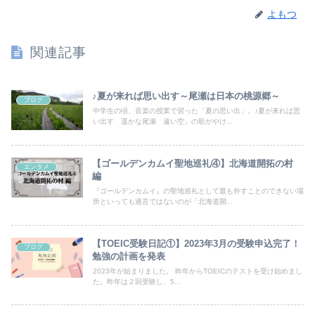
よもつ
関連記事
♪夏が来れば思い出す～尾瀬は日本の桃源郷～
ブログ
中学生の頃、音楽の授業で習った「夏の思い出」。♪夏が来れば思
い出す 遥かな尾瀬 遠い空」の歌がやけ...
【ゴールデンカムイ聖地巡礼④】北海道開拓の村
エンタメ
編
『ゴールデンカムイ』の聖地巡礼として最も外すことのできない場
所といっても過言ではないのが「北海道開...
【TOEIC受験日記①】2023年3月の受験申込完了！
ブログ
勉強の計画を発表
2023年が始まりました。 昨年からTOEICのテストを受け始めまし
た。昨年は２回受験し、5...