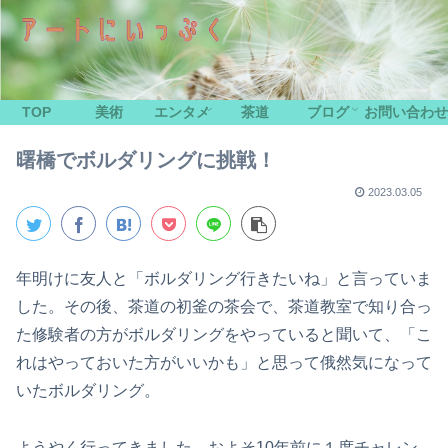
TOP
美術
エンタメ
茶道
ブログ
お問い合わせ
曙橋でボルダリングに挑戦！
2023.03.05
年明けに友人と「ボルダリング行きたいね」と言っていま
した。その後、茶道の初釜の茶会で、茶道教室で知り合っ
た修験者の方がボルダリングをやっていると聞いて、「こ
れはやっておいた方がいいかも」と思って俄然気になって
いたボルダリング。
ようやく行ってきました。およそ10年前に１度チャレン