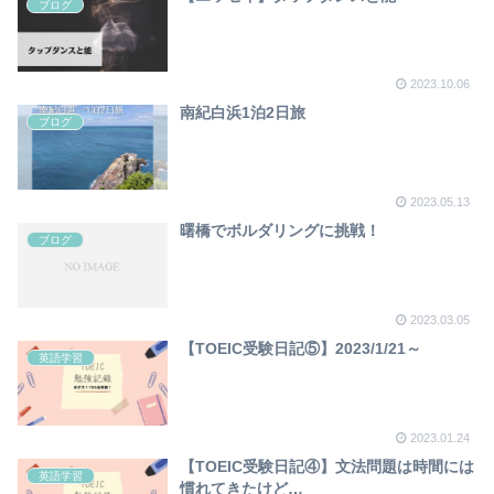
ブログ
2023.10.06
南紀白浜1泊2日旅
ブログ
2023.05.13
曙橋でボルダリングに挑戦！
ブログ
2023.03.05
【TOEIC受験日記⑤】2023/1/21～
英語学習
2023.01.24
【TOEIC受験日記④】文法問題は時間には
英語学習
慣れてきたけど…