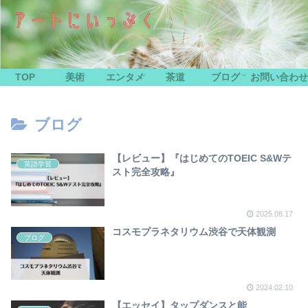
TOP
美術
エンタメ
茶道
ブログ
お問い合わせ
ブログ
【レビュー】『はじめてのTOEIC S&Wテ
英語学習
スト完全攻略』
2025.08.17
コスモプラネタリウム渋谷で天体観測
ブログ
2024.02.10
【エッセイ】タップダンスと能