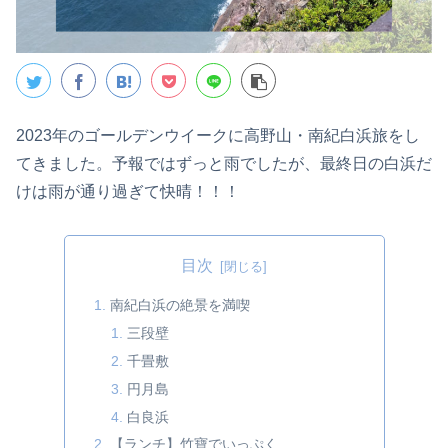
2023年のゴールデンウイークに高野山・南紀白浜旅をし
てきました。予報ではずっと雨でしたが、最終日の白浜だ
けは雨が通り過ぎて快晴！！！
目次
南紀白浜の絶景を満喫
三段壁
千畳敷
円月島
白良浜
【ランチ】竹寶でいっぷく