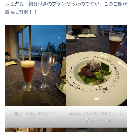
らは夕食・朝食付きのプランだったのですが、このご飯が
最高に贅沢！！！
地ビールのナギサビール
春告魚（カツオ）のクリュ ハ
ーブのジュレ添え